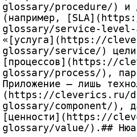
glossary/procedure/) и 
(например, [SLA](https:
glossary/service-level-
«[услуга](https://cleve
glossary/service/) цели
[процессов](https://cle
glossary/process/), пар
Приложение — лишь техно
(https://cleverics.ru/d
glossary/component/), д
[ценности](https://clev
glossary/value/).## Нюан