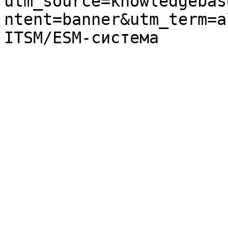
utm_source=knowledgebas
ntent=banner&utm_term=a
ITSM/ESM-система