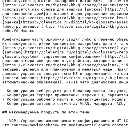
glossary/configuration-management-database/), но сам те
(https://cleverics.ru/digital/kb-glossary/live-environm
используется как основа для анализа [рисков](https://cl
для выявления дрейфа настроек и для управления версиями
(https://cleverics.ru/digital/kb-glossary/service-level
[оценка](https://cleverics.ru/digital/kb-glossary/asses
[реестру активов](https://cleverics.ru/digital/kb-gloss
себе.## Нюансы

Конфигурацию часто ошибочно сводят либо к перечню объек
их совокупность и/или конкретные настройки; одна и та ж
(https://cleverics.ru/digital/kb-glossary/service/) аут
[записью](https://cleverics.ru/digital/kb-glossary/reco
glossary/system/)[управления конфигурациями](https://cl
реального мира или целевого устройства, которое запись 
(https://cleverics.ru/digital/kb-glossary/baseline/): б
текущей, целевой или планируемой и меняться чаще. Практ
данных; управлять следует теми КЕ и параметрами, которы
[восстановления](https://cleverics.ru/digital/kb-glossa
автоматические обновления), из-за чего диагностика инци
- Конфигурация веб-услуги: два балансировщика нагрузки,
- Конфигурация сервера приложений: версия ПО, параметры
- Конфигурация рабочего места в контакт-центре: модель 
- Конфигурация сетевого сегмента: VLAN, маршруты, ACL, 
## Рекомендуемые продукты по этой теме

- [VAP: Управление изменениями и конфигурациями в ИТ (C
utm_source=knowledgebase&utm_medium=article&utm_content