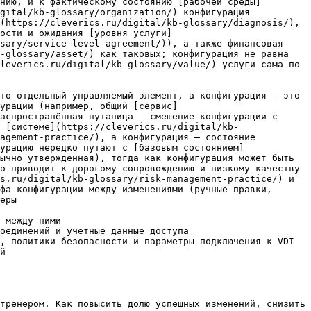
нию, и к фактическому состоянию [рабочей среды]
gital/kb-glossary/organization/) конфигурация 
(https://cleverics.ru/digital/kb-glossary/diagnosis/), 
ости и ожидания [уровня услуги]
sary/service-level-agreement/)), а также финансовая 
-glossary/asset/) как таковых; конфигурация не равна 
leverics.ru/digital/kb-glossary/value/) услуги сама по 
то отдельный управляемый элемент, а конфигурация — это 
урации (например, общий [сервис]
аспространённая путаница — смешение конфигурации с 
 [системе](https://cleverics.ru/digital/kb-
agement-practice/), а конфигурация — состояние 
урацию нередко путают с [базовым состоянием]
ычно утверждённая), тогда как конфигурация может быть 
о приводит к дорогому сопровождению и низкому качеству 
s.ru/digital/kb-glossary/risk-management-practice/) и 
фа конфигурации между изменениями (ручные правки, 
еры

 между ними

оединений и учётные данные доступа

, политики безопасности и параметры подключения к VDI

й

тренером. Как повысить долю успешных изменений, снизить 