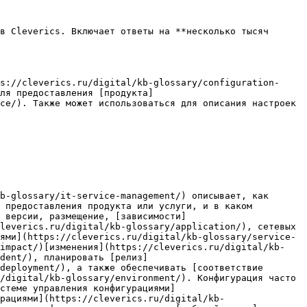
в Cleverics. Включает ответы на **несколько тысяч 
s://cleverics.ru/digital/kb-glossary/configuration-
ля предоставления [продукта]
ce/). Также может использоваться для описания настроек 
b-glossary/it-service-management/) описывает, как 
 предоставления продукта или услуги, и в каком 
 версии, размещение, [зависимости]
leverics.ru/digital/kb-glossary/application/), сетевых 
ями](https://cleverics.ru/digital/kb-glossary/service-
/impact/)[изменения](https://cleverics.ru/digital/kb-
dent/), планировать [релиз]
deployment/), а также обеспечивать [соответствие 
/digital/kb-glossary/environment/). Конфигурация часто 
стеме управления конфигурациями]
рациями](https://cleverics.ru/digital/kb-