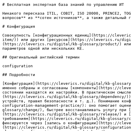
# Бесплатная экспертная база знаний по управлению ИТ

Никакого пересказа ITIL, COBIT, ISO 20000, PRINCE2, TOG
вопросов** из **сотен источников**, а также детальный г
# Конфигурация

Совокупность [конфигурационных единиц](https://cleveric
item/)) или других [ресурсов](https://cleverics.ru/digi
(https://cleverics.ru/digital/kb-glossary/product/) или
параметров одной или нескольких КЕ.

## Оригинальный английский термин

configuration

## Подробности

[Конфигурация](https://cleverics.ru/digital/kb-glossary
именно собраны и согласованы [компоненты](https://cleve
состоянии находятся их настройки. В практическом смысле
(https://cleverics.ru/digital/kb-glossary/dependency/))
устройств, правил безопасности и т. д.). Понимание конф
configuration-management-practice/): оно помогает оцени
glossary/change/), быстрее восстанавливать услугу при [
(https://cleverics.ru/digital/kb-glossary/release/) и [
требованиям](https://cleverics.ru/digital/kb-glossary/c
фиксируется через [запись о конфигурации](https://cleve
(https://cleverics.ru/digital/kb-glossary/configuration