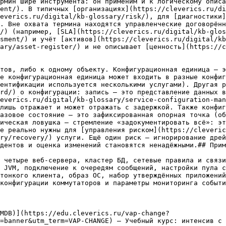
рмин шире инструмента: он применим и к логическому описа
ent/). В типичных [организациях](https://cleverics.ru/di
everics.ru/digital/kb-glossary/risk/), для [диагностики]
. Вне охвата термина находятся управленческие договорённ
/) (например, [SLA](https://cleverics.ru/digital/kb-glos
sment/) и учёт [активов](https://cleverics.ru/digital/kb
ary/asset-register/) и не описывает [ценность](https://c
тов, либо к одному объекту. Конфигурационная единица — э
е конфигурационная единица может входить в разные конфиг
ентификации используется несколькими услугами). Другая р
rd/) о конфигурации: запись — это представление данных в
everics.ru/digital/kb-glossary/service-configuration-man
лишь отражает и может отражать с задержкой. Также конфиг
азовое состояние — это зафиксированная опорная точка (об
ическая ловушка — стремление «задокументировать всё»: эт
е реально нужны для [управления риском](https://cleveric
ry/recovery/) услуги. Ещё один риск — игнорирование дрей
дентов и оценка изменений становятся ненадёжными.## Прим
 четыре веб-сервера, кластер БД, сетевые правила и связи
 JVM, подключение к очередям сообщений, настройки пула с
тонкого клиента, образ ОС, набор утверждённых приложений
конфигурации коммутаторов и параметры мониторинга событи
MDB)](https://edu.cleverics.ru/vap-change?
=banner&utm_term=VAP-CHANGE) — Учебный курс: интенсив с 