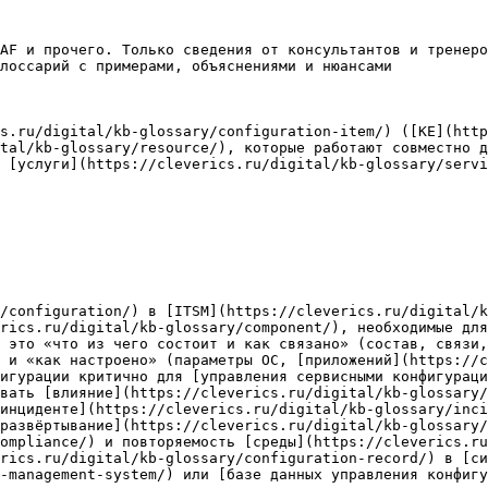
AF и прочего. Только сведения от консультантов и тренеро
лоссарий с примерами, объяснениями и нюансами

s.ru/digital/kb-glossary/configuration-item/) ([КЕ](http
tal/kb-glossary/resource/), которые работают совместно д
 [услуги](https://cleverics.ru/digital/kb-glossary/servi
/configuration/) в [ITSM](https://cleverics.ru/digital/k
rics.ru/digital/kb-glossary/component/), необходимые для
 это «что из чего состоит и как связано» (состав, связи,
 и «как настроено» (параметры ОС, [приложений](https://c
игурации критично для [управления сервисными конфигураци
вать [влияние](https://cleverics.ru/digital/kb-glossary
инциденте](https://cleverics.ru/digital/kb-glossary/inci
развёртывание](https://cleverics.ru/digital/kb-glossary/
ompliance/) и повторяемость [среды](https://cleverics.ru
rics.ru/digital/kb-glossary/configuration-record/) в [си
-management-system/) или [базе данных управления конфигу