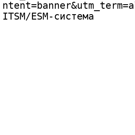
ntent=banner&utm_term=a
ITSM/ESM-система