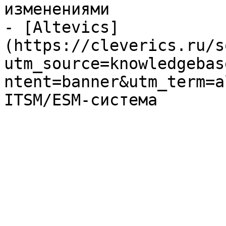
изменениями

- [Altevics]
(https://cleverics.ru/s
utm_source=knowledgebas
ntent=banner&utm_term=a
ITSM/ESM-система