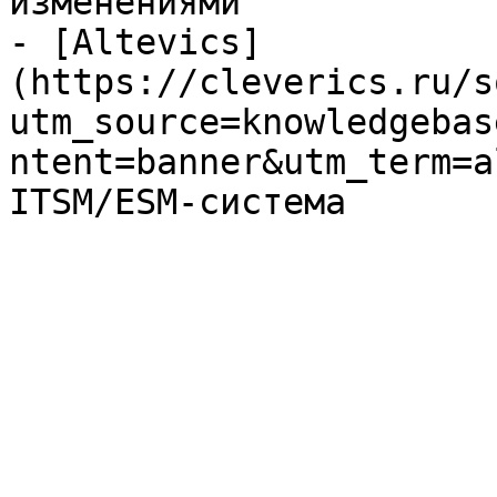
изменениями

- [Altevics]
(https://cleverics.ru/s
utm_source=knowledgebas
ntent=banner&utm_term=a
ITSM/ESM-система