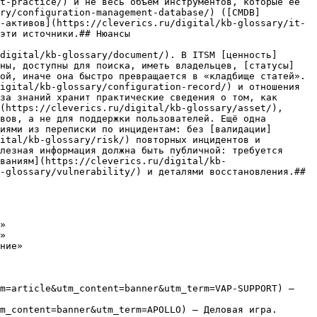
t-practice/) и не весь объём инструментов, которые её 
ary/configuration-management-database/) ([CMDB]
-активов](https://cleverics.ru/digital/kb-glossary/it-
эти источники.## Нюансы

digital/kb-glossary/document/). В ITSM [ценность]
аны, доступны для поиска, иметь владельцев, [статусы]
ой, иначе она быстро превращается в «кладбище статей». 
igital/kb-glossary/configuration-record/) и отношения 
за знаний хранит практические сведения о том, как 
(https://cleverics.ru/digital/kb-glossary/asset/), 
вов, а не для поддержки пользователей. Ещё одна 
иями из переписки по инцидентам: без [валидации]
ital/kb-glossary/risk/) повторных инцидентов и 
лезная информация должна быть публичной: требуется 
ваниям](https://cleverics.ru/digital/kb-
-glossary/vulnerability/) и деталями восстановления.## 
»

»

ние»

m=article&utm_content=banner&utm_term=VAP-SUPPORT) — 
m_content=banner&utm_term=APOLLO) — Деловая игра. 