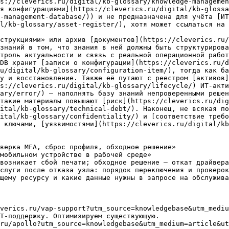
s://cleverics.ru/digital/kb-glossary/knowledge-managemen
я конфигурациями](https://cleverics.ru/digital/kb-gloss
-management-database/)) и не предназначена для учёта [ИТ
l/kb-glossary/asset-register/), хотя может ссылаться на 
струкциями» или архив [документов](https://cleverics.ru/
знаний в том, что знания в ней должны быть структуриров
троль актуальности и связь с реальной операционной работ
DB хранит [записи о конфигурации](https://cleverics.ru/d
u/digital/kb-glossary/configuration-item/), тогда как ба
у и восстановление. Также её путают с реестром [активов]
s://cleverics.ru/digital/kb-glossary/lifecycle/) ИТ-акти
ary/error/) — наполнять базу знаний непроверенными решен
такие материалы повышают [риск](https://cleverics.ru/dig
ital/kb-glossary/technical-debt/). Наконец, не всякая по
gital/kb-glossary/confidentiality/) и [соответствие требо
 ключами, [уязвимостями](https://cleverics.ru/digital/kb
верка MFA, сброс профиля, обходное решение»

мобильном устройстве в рабочей среде»

возникает сбой печати; обходное решение — откат драйвера
слуги после отказа узла: порядок переключения и проверок
щему ресурсу и какие данные нужны в запросе на обслужива
verics.ru/vap-support?utm_source=knowledgebase&utm_mediu
Т-поддержку. Оптимизируем существующую.

ru/apollo?utm_source=knowledgebase&utm_medium=article&ut