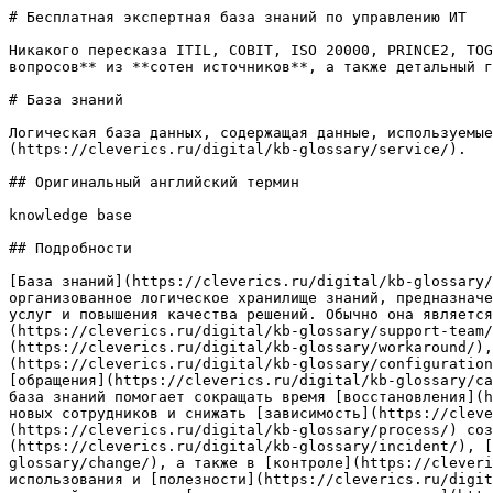
# Бесплатная экспертная база знаний по управлению ИТ

Никакого пересказа ITIL, COBIT, ISO 20000, PRINCE2, TOG
вопросов** из **сотен источников**, а также детальный г
# База знаний

Логическая база данных, содержащая данные, используемые
(https://cleverics.ru/digital/kb-glossary/service/).

## Оригинальный английский термин

knowledge base

## Подробности

[База знаний](https://cleverics.ru/digital/kb-glossary/
организованное логическое хранилище знаний, предназначе
услуг и повышения качества решений. Обычно она является
(https://cleverics.ru/digital/kb-glossary/support-team/
(https://cleverics.ru/digital/kb-glossary/workaround/),
(https://cleverics.ru/digital/kb-glossary/configuration
[обращения](https://cleverics.ru/digital/kb-glossary/ca
база знаний помогает сокращать время [восстановления](h
новых сотрудников и снижать [зависимость](https://cleve
(https://cleverics.ru/digital/kb-glossary/process/) соз
(https://cleverics.ru/digital/kb-glossary/incident/), [
glossary/change/), а также в [контроле](https://cleveri
использования и [полезности](https://cleverics.ru/digit