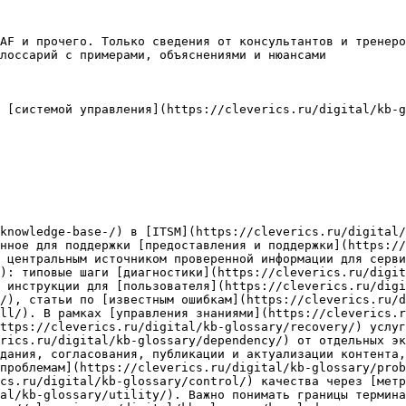
AF и прочего. Только сведения от консультантов и тренеро
лоссарий с примерами, объяснениями и нюансами

 [системой управления](https://cleverics.ru/digital/kb-g
knowledge-base-/) в [ITSM](https://cleverics.ru/digital/
нное для поддержки [предоставления и поддержки](https://
 центральным источником проверенной информации для серви
): типовые шаги [диагностики](https://cleverics.ru/digi
 инструкции для [пользователя](https://cleverics.ru/digi
/), статьи по [известным ошибкам](https://cleverics.ru/d
ll/). В рамках [управления знаниями](https://cleverics.r
ttps://cleverics.ru/digital/kb-glossary/recovery/) услуг
rics.ru/digital/kb-glossary/dependency/) от отдельных эк
дания, согласования, публикации и актуализации контента,
проблемам](https://cleverics.ru/digital/kb-glossary/prob
cs.ru/digital/kb-glossary/control/) качества через [метр
al/kb-glossary/utility/). Важно понимать границы термина