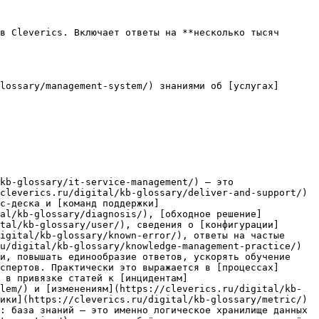
в Cleverics. Включает ответы на **несколько тысяч 
lossary/management-system/) знаниями об [услугах]
kb-glossary/it-service-management/) — это 
cleverics.ru/digital/kb-glossary/deliver-and-support/) 
с-деска и [команд поддержки]
tal/kb-glossary/diagnosis/), [обходное решение]
tal/kb-glossary/user/), сведения о [конфигурации]
igital/kb-glossary/known-error/), ответы на частые 
u/digital/kb-glossary/knowledge-management-practice/) 
и, повышать единообразие ответов, ускорять обучение 
спертов. Практически это выражается в [процессах]
 в привязке статей к [инцидентам]
lem/) и [изменениям](https://cleverics.ru/digital/kb-
ики](https://cleverics.ru/digital/kb-glossary/metric/) 
: база знаний — это именно логическое хранилище данных 