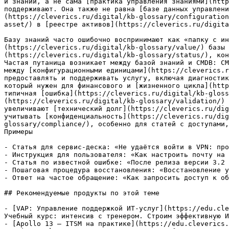
и знаний, а не сама [практика управления знаниями](http
поддерживают. Она также не равна [базе данных управлени
(https://cleverics.ru/digital/kb-glossary/configuration
asset/) в [реестре активов](https://cleverics.ru/digita
Базу знаний часто ошибочно воспринимают как «папку с ин
(https://cleverics.ru/digital/kb-glossary/value/) базы 
(https://cleverics.ru/digital/kb-glossary/status/), кон
Частая путаница возникает между базой знаний и CMDB: CM
между [конфигурационными единицами](https://cleverics.r
предоставлять и поддерживать услугу, включая диагностик
который нужен для финансового и [жизненного цикла](http
типичная [ошибка](https://cleverics.ru/digital/kb-gloss
(https://cleverics.ru/digital/kb-glossary/validation/) 
увеличивают [технический долг](https://cleverics.ru/dig
учитывать [конфиденциальность](https://cleverics.ru/di
glossary/compliance/), особенно для статей с доступами,
Примеры

- Статья для сервис-деска: «Не удаётся войти в VPN: про
- Инструкция для пользователя: «Как настроить почту на 
- Статья по известной ошибке: «После релиза версии 3.2 
- Пошаговая процедура восстановления: «Восстановление у
- Ответ на частое обращение: «Как запросить доступ к об
## Рекомендуемые продукты по этой теме

- [VAP: Управление поддержкой ИТ-услуг](https://edu.cle
Учебный курс: интенсив с тренером. Строим эффективную И
- [Apollo 13 — ITSM на практике](https://edu.cleverics.