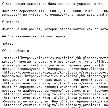
# Бесплатная экспертная база знаний по управлению ИТ

Никакого пересказа ITIL, COBIT, ISO 20000, PRINCE2, TOG
вопросов** из **сотен источников**, а также детальный г
# Метрика

Измерение или расчет, которые отслеживаются или по кото
## Оригинальный английский термин

metric

## Подробности

[Метрика](https://cleverics.ru/digital/kb-glossary/metr
который помогает видеть, что происходит с [услугой](htt
glossary/practice/) или [потоком создания ценности](htt
Метрики используются в [измерении и отчётности](https:/
(https://cleverics.ru/digital/kb-glossary/service-level
проблемами](https://cleverics.ru/digital/kb-glossary/pr
management/) и других практиках для [контроля](https://
(https://cleverics.ru/digital/kb-glossary/variance/) и 
понятное определение, единицы измерения, источник данны
построения дашбордов, регулярной отчётности для [руково
(https://cleverics.ru/digital/kb-glossary/trend-analysi
(https://cleverics.ru/digital/kb-glossary/outcome/) с ц
обязательство по услугам. Вне области термина находятся
(https://cleverics.ru/digital/kb-glossary/problem/), но