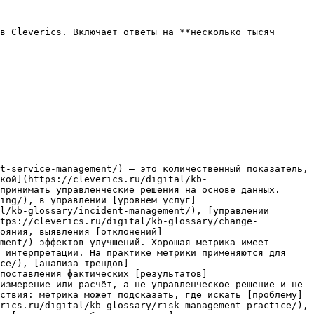
в Cleverics. Включает ответы на **несколько тысяч 
t-service-management/) — это количественный показатель, 
кой](https://cleverics.ru/digital/kb-
принимать управленческие решения на основе данных. 
ing/), в управлении [уровнем услуг]
l/kb-glossary/incident-management/), [управлении 
ttps://cleverics.ru/digital/kb-glossary/change-
ояния, выявления [отклонений]
ment/) эффектов улучшений. Хорошая метрика имеет 
 интерпретации. На практике метрики применяются для 
ce/), [анализа трендов]
поставления фактических [результатов]
измерение или расчёт, а не управленческое решение и не 
ствия: метрика может подсказать, где искать [проблему]
rics.ru/digital/kb-glossary/risk-management-practice/), 