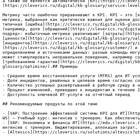
а также не является автоматически [KPI](https://cleveri
(https://cleverics.ru/digital/kb-glossary/service-level
Метрику часто ошибочно приравнивают к KPI. KPI — это [к
метрика, выбранная как критически важная для оценки дос
типичная [ошибка](https://cleverics.ru/digital/kb-gloss
(например, доля [обращений](https://cleverics.ru/digita
подряд»: избыточные метрики увеличивают [затраты](https
[ценности](https://cleverics.ru/digital/kb-glossary/val
[инцидентов](https://cleverics.ru/digital/kb-glossary/i
(https://cleverics.ru/digital/kb-glossary/customer/) и 
определениями и источниками данных: разные команды могу
может стимулировать неправильное поведение, например со
[требованиями гарантии](https://cleverics.ru/digital/kb
glossary/optimise/).## Примеры

- Среднее время восстановления услуги (MTRS) для ИТ-усл
- Доля инцидентов, решённых в целевое время согласно со
- Количество успешных развёртываний в рабочую среду в н
- Процент изменений, приведших к инцидентам в течение 2
- Доступность ключевой ИТ-услуги за отчётный период

## Рекомендуемые продукты по этой теме

- [VAP: Построение эффективной системы KPI для ИТ](http
WS) — Учебный курс: интенсив с тренером. Как обеспечить
- [VAP: Экономика и финансы ИТ](https://edu.cleverics.r
интенсив с тренером. Бюджетирование, аллокация затрат, 
- [Altevics](https://cleverics.ru/solutions/altevics?ut