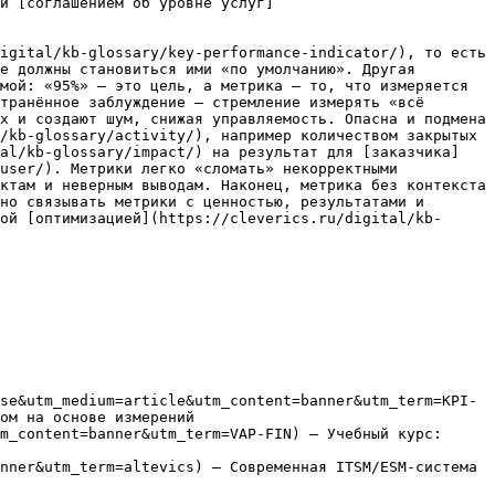
и [соглашением об уровне услуг]
igital/kb-glossary/key-performance-indicator/), то есть 
е должны становиться ими «по умолчанию». Другая 
мой: «95%» — это цель, а метрика — то, что измеряется 
транённое заблуждение — стремление измерять «всё 
х и создают шум, снижая управляемость. Опасна и подмена 
/kb-glossary/activity/), например количеством закрытых 
tal/kb-glossary/impact/) на результат для [заказчика]
user/). Метрики легко «сломать» некорректными 
ктам и неверным выводам. Наконец, метрика без контекста 
но связывать метрики с ценностью, результатами и 
ой [оптимизацией](https://cleverics.ru/digital/kb-
se&utm_medium=article&utm_content=banner&utm_term=KPI-
ом на основе измерений

m_content=banner&utm_term=VAP-FIN) — Учебный курс: 
nner&utm_term=altevics) — Современная ITSM/ESM-система