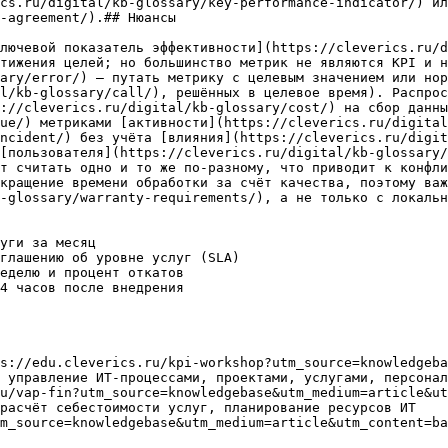
cs.ru/digital/kb-glossary/key-performance-indicator/) ил
-agreement/).## Нюансы

лючевой показатель эффективности](https://cleverics.ru/d
тижения целей; но большинство метрик не являются KPI и н
ary/error/) — путать метрику с целевым значением или нор
l/kb-glossary/call/), решённых в целевое время). Распрос
://cleverics.ru/digital/kb-glossary/cost/) на сбор данны
ue/) метриками [активности](https://cleverics.ru/digital
ncident/) без учёта [влияния](https://cleverics.ru/digi
[пользователя](https://cleverics.ru/digital/kb-glossary/
т считать одно и то же по-разному, что приводит к конфли
кращение времени обработки за счёт качества, поэтому важ
-glossary/warranty-requirements/), а не только с локальн
уги за месяц

глашению об уровне услуг (SLA)

еделю и процент откатов

4 часов после внедрения

s://edu.cleverics.ru/kpi-workshop?utm_source=knowledgeba
 управление ИТ-процессами, проектами, услугами, персонал
u/vap-fin?utm_source=knowledgebase&utm_medium=article&ut
расчёт себестоимости услуг, планирование ресурсов ИТ

m_source=knowledgebase&utm_medium=article&utm_content=ba