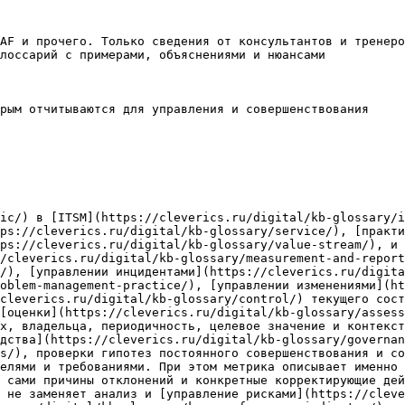
AF и прочего. Только сведения от консультантов и тренеро
лоссарий с примерами, объяснениями и нюансами

рым отчитываются для управления и совершенствования

ic/) в [ITSM](https://cleverics.ru/digital/kb-glossary/i
ps://cleverics.ru/digital/kb-glossary/service/), [практи
ps://cleverics.ru/digital/kb-glossary/value-stream/), и 
/cleverics.ru/digital/kb-glossary/measurement-and-report
/), [управлении инцидентами](https://cleverics.ru/digita
oblem-management-practice/), [управлении изменениями](h
cleverics.ru/digital/kb-glossary/control/) текущего сост
[оценки](https://cleverics.ru/digital/kb-glossary/assess
х, владельца, периодичность, целевое значение и контекст
дства](https://cleverics.ru/digital/kb-glossary/governan
s/), проверки гипотез постоянного совершенствования и со
елями и требованиями. При этом метрика описывает именно 
 сами причины отклонений и конкретные корректирующие дей
 не заменяет анализ и [управление рисками](https://cleve