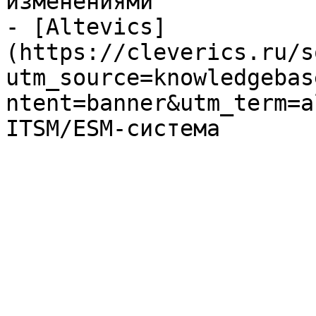
изменениями

- [Altevics]
(https://cleverics.ru/s
utm_source=knowledgebas
ntent=banner&utm_term=a
ITSM/ESM-система