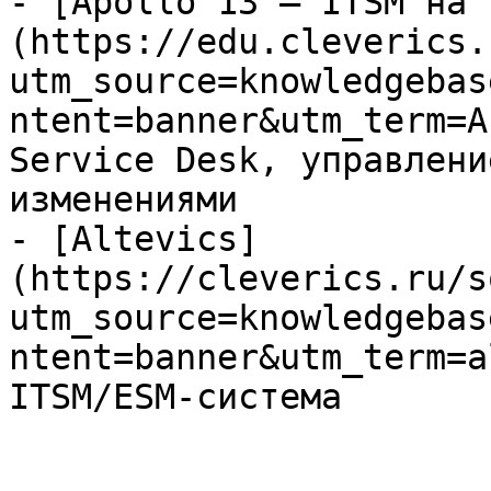
- [Apollo 13 — ITSM на 
(https://edu.cleverics.
utm_source=knowledgebas
ntent=banner&utm_term=A
Service Desk, управлени
изменениями

- [Altevics]
(https://cleverics.ru/s
utm_source=knowledgebas
ntent=banner&utm_term=a
ITSM/ESM-система