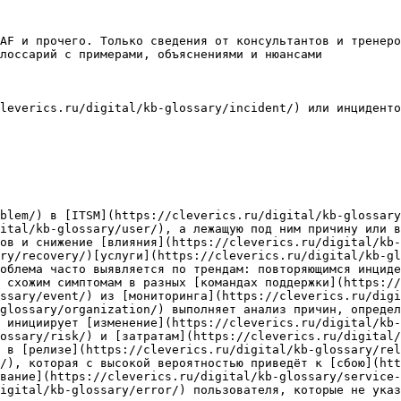
AF и прочего. Только сведения от консультантов и тренеро
лоссарий с примерами, объяснениями и нюансами

leverics.ru/digital/kb-glossary/incident/) или инциденто
blem/) в [ITSM](https://cleverics.ru/digital/kb-glossary
ital/kb-glossary/user/), а лежащую под ним причину или в
ов и снижение [влияния](https://cleverics.ru/digital/kb-
ry/recovery/)[услуги](https://cleverics.ru/digital/kb-gl
облема часто выявляется по трендам: повторяющимся инциде
 схожим симптомам в разных [командах поддержки](https://
ssary/event/) из [мониторинга](https://cleverics.ru/digi
glossary/organization/) выполняет анализ причин, определ
 инициирует [изменение](https://cleverics.ru/digital/kb-
ossary/risk/) и [затратам](https://cleverics.ru/digital/
 в [релизе](https://cleverics.ru/digital/kb-glossary/rel
/), которая с высокой вероятностью приведёт к [сбою](htt
вание](https://cleverics.ru/digital/kb-glossary/service-
igital/kb-glossary/error/) пользователя, которые не указ