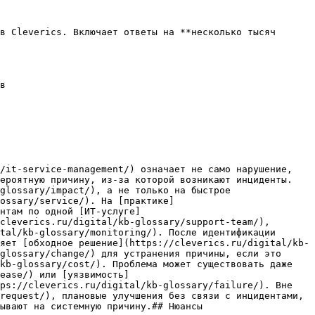
в Cleverics. Включает ответы на **несколько тысяч 
в

/it-service-management/) означает не само нарушение, 
ероятную причину, из‑за которой возникают инциденты. 
glossary/impact/), а не только на быстрое 
ossary/service/). На [практике]
нтам по одной [ИТ-услуге]
cleverics.ru/digital/kb-glossary/support-team/), 
tal/kb-glossary/monitoring/). После идентификации 
яет [обходное решение](https://cleverics.ru/digital/kb-
glossary/change/) для устранения причины, если это 
kb-glossary/cost/). Проблема может существовать даже 
ease/) или [уязвимость]
ps://cleverics.ru/digital/kb-glossary/failure/). Вне 
request/), плановые улучшения без связи с инцидентами, 
ывают на системную причину.## Нюансы
