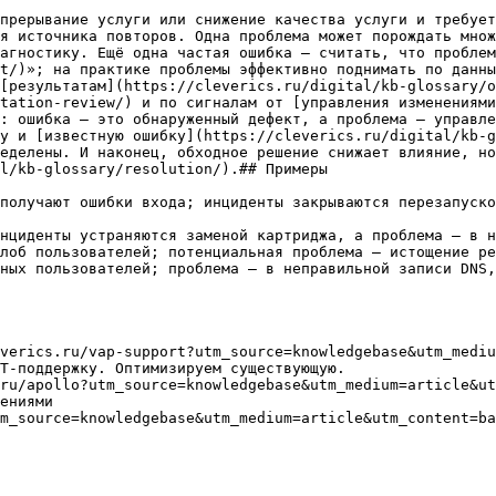
прерывание услуги или снижение качества услуги и требует
я источника повторов. Одна проблема может порождать множ
агностику. Ещё одна частая ошибка — считать, что проблем
t/)»; на практике проблемы эффективно поднимать по данны
[результатам](https://cleverics.ru/digital/kb-glossary/o
tation-review/) и по сигналам от [управления изменениями
: ошибка — это обнаруженный дефект, а проблема — управле
у и [известную ошибку](https://cleverics.ru/digital/kb-g
еделены. И наконец, обходное решение снижает влияние, но
l/kb-glossary/resolution/).## Примеры

получают ошибки входа; инциденты закрываются перезапуско
нциденты устраняются заменой картриджа, а проблема — в н
лоб пользователей; потенциальная проблема — истощение ре
ных пользователей; проблема — в неправильной записи DNS,
verics.ru/vap-support?utm_source=knowledgebase&utm_mediu
Т-поддержку. Оптимизируем существующую.

ru/apollo?utm_source=knowledgebase&utm_medium=article&ut
ениями

m_source=knowledgebase&utm_medium=article&utm_content=ba