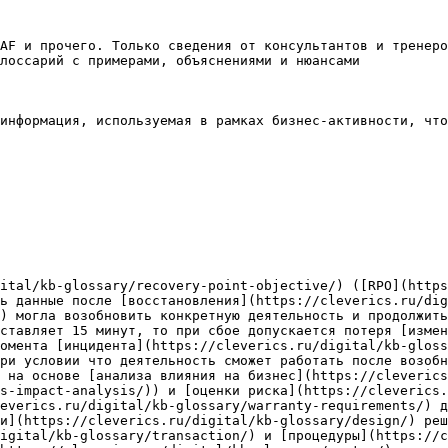
AF и прочего. Только сведения от консультантов и тренеро
лоссарий с примерами, объяснениями и нюансами

информация, используемая в рамках бизнес-активности, что
ital/kb-glossary/recovery-point-objective/) ([RPO](https
ь данные после [восстановления](https://cleverics.ru/dig
) могла возобновить конкретную деятельность и продолжить
ставляет 15 минут, то при сбое допускается потеря [измен
омента [инцидента](https://cleverics.ru/digital/kb-gloss
ри условии что деятельность сможет работать после возобн
 на основе [анализа влияния на бизнес](https://cleverics
s-impact-analysis/)) и [оценки риска](https://cleverics.
everics.ru/digital/kb-glossary/warranty-requirements/) д
и](https://cleverics.ru/digital/kb-glossary/design/) реш
igital/kb-glossary/transaction/) и [процедуры](https://c