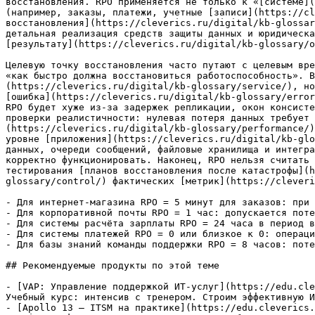
восстановления. RPO применяется не только к «[системе](
(например, заказы, платежи, учетные [записи](https://cl
восстановления](https://cleverics.ru/digital/kb-glossar
детальная реализация средств защиты данных и юридическа
[результату](https://cleverics.ru/digital/kb-glossary/o
Целевую точку восстановления часто путают с целевым вре
«как быстро должна восстановиться работоспособность». В
(https://cleverics.ru/digital/kb-glossary/service/), но
[ошибка](https://cleverics.ru/digital/kb-glossary/error
RPO будет хуже из‑за задержек репликации, окон консисте
проверки реалистичности: нулевая потеря данных требует 
(https://cleverics.ru/digital/kb-glossary/performance/)
уровне [приложения](https://cleverics.ru/digital/kb-glo
данных, очереди сообщений, файловые хранилища и интегра
корректно функционировать. Наконец, RPO нельзя считать 
тестирования [планов восстановления после катастрофы](h
glossary/control/) фактических [метрик](https://cleveri
- Для интернет-магазина RPO = 5 минут для заказов: при 
- Для корпоративной почты RPO = 1 час: допускается поте
- Для системы расчёта зарплаты RPO = 24 часа в период в
- Для системы платежей RPO = 0 или близкое к 0: операци
- Для базы знаний команды поддержки RPO = 8 часов: поте
## Рекомендуемые продукты по этой теме

- [VAP: Управление поддержкой ИТ-услуг](https://edu.cle
Учебный курс: интенсив с тренером. Строим эффективную И
- [Apollo 13 — ITSM на практике](https://edu.cleverics.