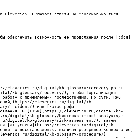
в Cleverics. Включает ответы на **несколько тысяч 
бы обеспечить возможность её продолжения после [сбоя]
://cleverics.ru/digital/kb-glossary/recovery-point-
ital/kb-glossary/recovery/), чтобы [организация]
 работу с приемлемыми последствиями. По сути, RPO 
ений](https://cleverics.ru/digital/kb-
ary/incident/) или [катастрофы]
овления. В [ITSM](https://cleverics.ru/digital/kb-
.ru/digital/kb-glossary/business-impact-analysis/) 
ru/digital/kb-glossary/risk-assessment/), затем 
ля [ИТ-услуги](https://cleverics.ru/digital/kb-
ений по восстановлению, включая резервное копирование, 
leverics.ru/digital/kb-glossary/procedure/) 