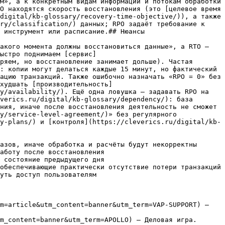
м», а к конкретным видам информации и потокам обработки 
O находятся скорость восстановления (это [целевое время 
digital/kb-glossary/recovery-time-objective/)), а также 
ry/classification/) данных; RPO задаёт требование к 
 инструмент или расписание.## Нюансы

акого момента должны восстановиться данные», а RTO — 
ыстро поднимаем [сервис]
ряем, но восстановление занимает дольше). Частая 
: копии могут делаться каждые 15 минут, но фактический 
ацию транзакций. Также ошибочно назначать «RPO = 0» без 
худшать [производительность]
y/availability/). Ещё одна ловушка — задавать RPO на 
verics.ru/digital/kb-glossary/dependency/): база 
ния, иначе после восстановления деятельность не сможет 
y/service-level-agreement/)» без регулярного 
y-plans/) и [контроля](https://cleverics.ru/digital/kb-
азов, иначе обработка и расчёты будут некорректны

аботу после восстановления

 состояние предыдущего дня

обеспечивающие практически отсутствие потери транзакций

уть доступ пользователям

m=article&utm_content=banner&utm_term=VAP-SUPPORT) — 
m_content=banner&utm_term=APOLLO) — Деловая игра. 