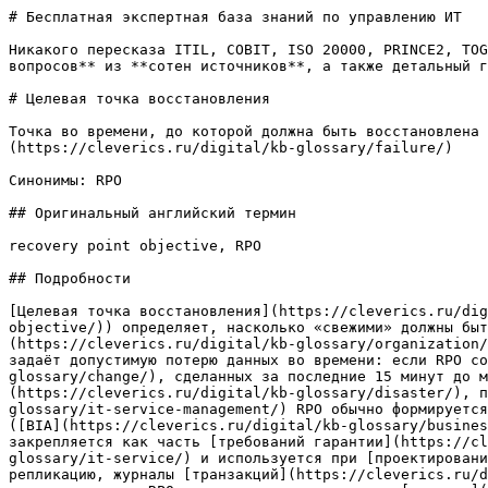
# Бесплатная экспертная база знаний по управлению ИТ

Никакого пересказа ITIL, COBIT, ISO 20000, PRINCE2, TOG
вопросов** из **сотен источников**, а также детальный г
# Целевая точка восстановления

Точка во времени, до которой должна быть восстановлена 
(https://cleverics.ru/digital/kb-glossary/failure/)

Синонимы: RPO

## Оригинальный английский термин

recovery point objective, RPO

## Подробности

[Целевая точка восстановления](https://cleverics.ru/dig
objective/)) определяет, насколько «свежими» должны быт
(https://cleverics.ru/digital/kb-glossary/organization/
задаёт допустимую потерю данных во времени: если RPO со
glossary/change/), сделанных за последние 15 минут до м
(https://cleverics.ru/digital/kb-glossary/disaster/), п
glossary/it-service-management/) RPO обычно формируется
([BIA](https://cleverics.ru/digital/kb-glossary/busines
закрепляется как часть [требований гарантии](https://cl
glossary/it-service/) и используется при [проектировани
репликацию, журналы [транзакций](https://cleverics.ru/d