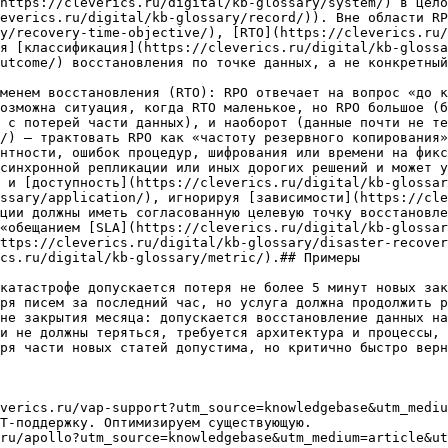
https://cleverics.ru/digital/kb-glossary/system/) в цело
everics.ru/digital/kb-glossary/record/)). Вне области RP
y/recovery-time-objective/), [RTO](https://cleverics.ru/
я [классификация](https://cleverics.ru/digital/kb-glossa
utcome/) восстановления по точке данных, а не конкретный
менем восстановления (RTO): RPO отвечает на вопрос «до к
озможна ситуация, когда RTO маленькое, но RPO большое (б
 с потерей части данных), и наоборот (данные почти не те
/) — трактовать RPO как «частоту резервного копирования»
нтности, ошибок процедур, шифрования или времени на фикс
синхронной репликации или иных дорогих решений и может у
 и [доступность](https://cleverics.ru/digital/kb-glossar
ssary/application/), игнорируя [зависимости](https://cle
ции должны иметь согласованную целевую точку восстановле
«обещанием [SLA](https://cleverics.ru/digital/kb-glossar
ttps://cleverics.ru/digital/kb-glossary/disaster-recover
cs.ru/digital/kb-glossary/metric/).## Примеры

катастрофе допускается потеря не более 5 минут новых зак
ря писем за последний час, но услуга должна продолжить р
не закрытия месяца: допускается восстановление данных на
и не должны теряться, требуется архитектура и процессы, 
ря части новых статей допустима, но критично быстро верн
verics.ru/vap-support?utm_source=knowledgebase&utm_mediu
Т-поддержку. Оптимизируем существующую.

ru/apollo?utm_source=knowledgebase&utm_medium=article&ut