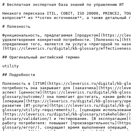
# Бесплатная экспертная база знаний по управлению ИТ

Никакого пересказа ITIL, COBIT, ISO 20000, PRINCE2, TOG
вопросов** из **сотен источников**, а также детальный г
# Полезность

Функциональность, предлагае­мая [продуктом](https://cle
удовлетворения конкретной потребности. [Полезность](htt
определения того, является ли услуга «пригодной по назн
(https://cleverics.ru/digital/kb-glossary/effectiveness
## Оригинальный английский термин

utility

## Подробности

Полезность в [ITSM](https://cleverics.ru/digital/kb-glo
потребность она закрывает для [заказчика](https://cleve
аспект [ценности](https://cleverics.ru/digital/kb-gloss
glossary/outcome/) она помогает достигать, какие действ
[операции](https://cleverics.ru/digital/kb-glossary/ope
развитии [ИТ-услуги](https://cleverics.ru/digital/kb-gl
glossary/utility-requirements/), [сценарии использовани
(https://cleverics.ru/digital/kb-glossary/stakeholder/)
glossary/validation/) и тестирование. [В эксплуатации](
работу потребителя: повышает [производительность](https
glossary/error/), сокращает время выполнения операций, 