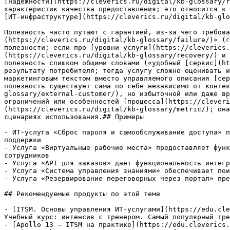
[надёжности](https://cleverics.ru/digital/kb-glossary/r
характеристик качества предоставления; это относится к 
[ИТ-инфраструктуре](https://cleverics.ru/digital/kb-glo
Полезность часто путают с гарантией, из-за чего требова
(https://cleverics.ru/digital/kb-glossary/failure/)» (г
полезности; если про [уровни услуги](https://cleverics
(https://cleverics.ru/digital/kb-glossary/recovery/) и 
полезность слишком общими словами («удобный [сервис](ht
результату потребителя; тогда услугу сложно оценивать и
маркетинговым текстом вместо управляемого описания [сер
полезность существует сама по себе независимо от контек
glossary/external-customer/), но избыточной или даже вр
ограничений или особенностей [процесса](https://cleveri
(https://cleverics.ru/digital/kb-glossary/metric/); она
сценариях использования.## Примеры

- ИТ-услуга «Сброс пароля и самообслуживание доступа» п
поддержки

- Услуга «Виртуальные рабочие места» предоставляет функ
сотрудников

- Услуга «API для заказов» даёт функциональность интегр
- Услуга «Система управления знаниями» обеспечивает пои
- Услуга «Резервирование переговорных через портал» пре
## Рекомендуемые продукты по этой теме

- [ITSM. Основы управления ИТ-услугами](https://edu.cle
Учебный курс: интенсив с тренером. Самый популярный тре
- [Apollo 13 — ITSM на практике](https://edu.cleverics.