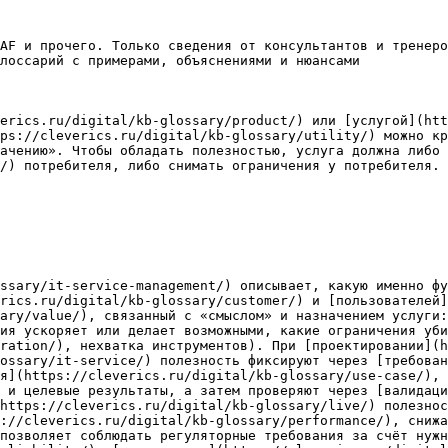
AF и прочего. Только сведения от консультантов и тренеро
лоссарий с примерами, объяснениями и нюансами

verics.ru/digital/kb-glossary/product/) или [услугой](htt
ps://cleverics.ru/digital/kb-glossary/utility/) можно кр
ачению». Чтобы обладать полезностью, услуга должна либо 
/) потребителя, либо снимать ограничения у потребителя. 
ssary/it-service-management/) описывает, какую именно фу
rics.ru/digital/kb-glossary/customer/) и [пользователей]
ary/value/), связанный с «смыслом» и назначением услуги
ия ускоряет или делает возможными, какие ограничения уби
ration/), нехватка инструментов). При [проектировании](h
ossary/it-service/) полезность фиксируют через [требован
я](https://cleverics.ru/digital/kb-glossary/use-case/), 
 и целевые результаты, а затем проверяют через [валидаци
https://cleverics.ru/digital/kb-glossary/live/) полезнос
://cleverics.ru/digital/kb-glossary/performance/), снижа
позволяет соблюдать регуляторные требования за счёт нужн