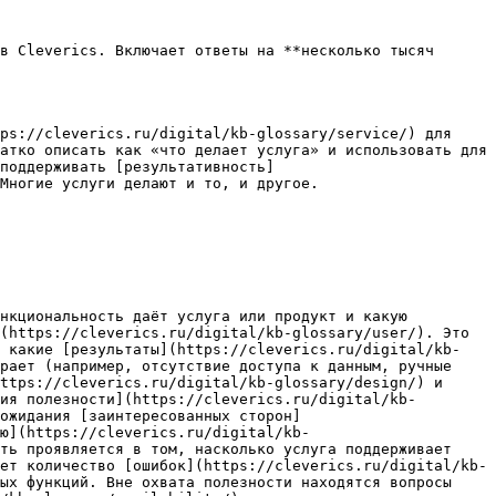
в Cleverics. Включает ответы на **несколько тысяч 
ps://cleverics.ru/digital/kb-glossary/service/) для 
атко описать как «что делает услуга» и использовать для 
поддерживать [результативность]
Многие услуги делают и то, и другое.

нкциональность даёт услуга или продукт и какую 
(https://cleverics.ru/digital/kb-glossary/user/). Это 
: какие [результаты](https://cleverics.ru/digital/kb-
рает (например, отсутствие доступа к данным, ручные 
ttps://cleverics.ru/digital/kb-glossary/design/) и 
ия полезности](https://cleverics.ru/digital/kb-
ожидания [заинтересованных сторон]
ю](https://cleverics.ru/digital/kb-
ть проявляется в том, насколько услуга поддерживает 
ет количество [ошибок](https://cleverics.ru/digital/kb-
ых функций. Вне охвата полезности находятся вопросы 