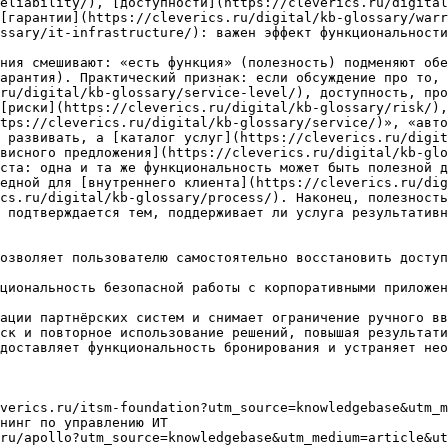
eliability/), [доступности](https://cleverics.ru/digital
[гарантии](https://cleverics.ru/digital/kb-glossary/warr
ssary/it-infrastructure/): важен эффект функциональности
ния смешивают: «есть функция» (полезность) подменяют обе
арантия). Практический признак: если обсуждение про то, 
.ru/digital/kb-glossary/service-level/), доступность, про
[риски](https://cleverics.ru/digital/kb-glossary/risk/),
tps://cleverics.ru/digital/kb-glossary/service/)», «авто
 развивать, а [каталог услуг](https://cleverics.ru/digit
висного предложения](https://cleverics.ru/digital/kb-glo
ста: одна и та же функциональность может быть полезной д
едной для [внутреннего клиента](https://cleverics.ru/dig
cs.ru/digital/kb-glossary/process/). Наконец, полезност
 подтверждается тем, поддерживает ли услуга результативн
озволяет пользователю самостоятельно восстановить доступ
циональность безопасной работы с корпоративными приложен
ации партнёрских систем и снимает ограничение ручного вв
ск и повторное использование решений, повышая результати
доставляет функциональность бронирования и устраняет нео
verics.ru/itsm-foundation?utm_source=knowledgebase&utm_m
нинг по управлению ИТ

ru/apollo?utm_source=knowledgebase&utm_medium=article&ut