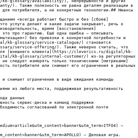
/kb-glossary/availability/), непрерывности и других 
anty/). Также полезность не равна деталям реализации в 
 для потребителя, а не конкретные технологии.## Нюансы

щанием «всегда работает быстро и без [сбоев]
что услуга делает и какие задачи закрывает, речь о 
изводительность, время [восстановления]
 это про гарантию. Ещё одна ошибка — описывать 
матизация») без привязки к конкретной потребности и 
al/kb-glossary/service-catalogue/) становится 
ssary/service-offering/). Также неверно считать, что 
ля [внешнего клиента](https://cleverics.ru/digital/kb-
ital/kb-glossary/internal-customer/) из-за регуляторных 
ь не следует измерять только техническими [метриками]
ость потребителя или снимает его ограничения в реальных 
 и снимает ограничение в виде ожидания команды 
иями из любого места, поддерживая результативность 
ода данных

вность сервис-деска и команд поддержки

бходимость согласований по электронной почте

edium=article&utm_content=banner&utm_term=ITFO4) — 
m_content=banner&utm_term=APOLLO) — Деловая игра. 