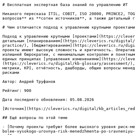
# Бесплатная экспертная база знаний по управлению ИТ

Никакого пересказа ITIL, COBIT, ISO 20000, PRINCE2, TOG
вопросов** из **сотен источников**, а также детальный г
# Чем отличается подход к управлению крупными проектами
Подход к управлению крупными [проектами](https://clever
детальным [планированием](https://cleverics.ru/digital/
practice/), [бюджетированием](https://cleverics.ru/digi
проекты имеют высокую сложность и критичность. Оператив
излишней бюрократии, с минимальным контролем и понятным
единых принципах [управления изменениями](https://cleve
(https://cleverics.ru/digital/kb-glossary/assessment/),
метрики, KPI, отчётность, дашборды, общие вопросы менед
рисками

Автор: Андрей Труфанов

Рейтинг: 900

Дата последнего обновления: 05.08.2026

[Источник](https://cleverics.ru/digital/kb_articles_red
## Ещё вопросы по этой теме

- [Почему проекты требуют более высокого уровня риск-ме
bolee-vysokogo-urovnya-risk-menedzhmenta-po-sravneniyu-