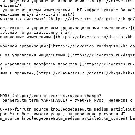
 и процессом управления изменениями?](https://cleverics.
eniyami/)

 управления всеми изменениями в ИТ-инфраструктуре банка?
emi-izmeneniyami-v-it-infrast/)

мационных системах?](https://cleverics.ru/digital/kb-qa
аструктуры и управлением организационными изменениями?]
avleniem-organizatsionnymi-i/)

изационным изменениям?](https://cleverics.ru/digital/kb
крупной организации?](https://cleverics.ru/digital/kb-q
и от управления инцидентами?](https://cleverics.ru/digit
с управлением портфелем проектов?](https://cleverics.ru/
)

ями в проекте?](https://cleverics.ru/digital/kb-qa/kak-s
MDB)](https://edu.cleverics.ru/vap-change?
=banner&utm_term=VAP-CHANGE) — Учебный курс: интенсив с 
u/vap-fin?utm_source=knowledgebase&utm_medium=article&ut
расчёт себестоимости услуг, планирование ресурсов ИТ

m_source=knowledgebase&utm_medium=article&utm_content=ba