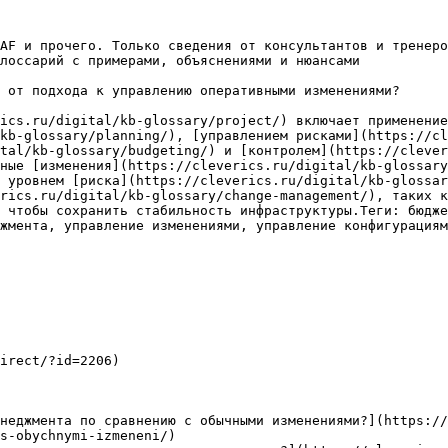
AF и прочего. Только сведения от консультантов и тренеро
лоссарий с примерами, объяснениями и нюансами

 от подхода к управлению оперативными изменениями?

ics.ru/digital/kb-glossary/project/) включает применение
kb-glossary/planning/), [управлением рисками](https://cl
tal/kb-glossary/budgeting/) и [контролем](https://clever
ные [изменения](https://cleverics.ru/digital/kb-glossary
 уровнем [риска](https://cleverics.ru/digital/kb-glossar
rics.ru/digital/kb-glossary/change-management/), таких к
 чтобы сохранить стабильность инфраструктуры.Теги: бюдже
жмента, управление изменениями, управление конфигурациям
irect/?id=2206)

неджмента по сравнению с обычными изменениями?](https:/
s-obychnymi-izmeneni/)
