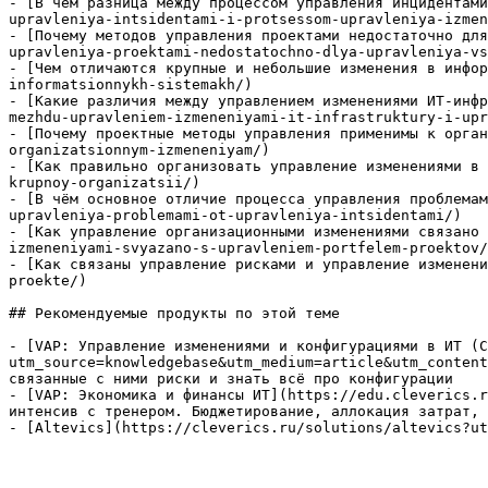
- [В чем разница между процессом управления инцидентами
upravleniya-intsidentami-i-protsessom-upravleniya-izmen
- [Почему методов управления проектами недостаточно для
upravleniya-proektami-nedostatochno-dlya-upravleniya-vs
- [Чем отличаются крупные и небольшие изменения в инфор
informatsionnykh-sistemakh/)

- [Какие различия между управлением изменениями ИТ-инфр
mezhdu-upravleniem-izmeneniyami-it-infrastruktury-i-upr
- [Почему проектные методы управления применимы к орган
organizatsionnym-izmeneniyam/)

- [Как правильно организовать управление изменениями в 
krupnoy-organizatsii/)

- [В чём основное отличие процесса управления проблемам
upravleniya-problemami-ot-upravleniya-intsidentami/)

- [Как управление организационными изменениями связано 
izmeneniyami-svyazano-s-upravleniem-portfelem-proektov/
- [Как связаны управление рисками и управление изменени
proekte/)

## Рекомендуемые продукты по этой теме

- [VAP: Управление изменениями и конфигурациями в ИТ (C
utm_source=knowledgebase&utm_medium=article&utm_content
связанные с ними риски и знать всё про конфигурации

- [VAP: Экономика и финансы ИТ](https://edu.cleverics.r
интенсив с тренером. Бюджетирование, аллокация затрат, 
- [Altevics](https://cleverics.ru/solutions/altevics?ut