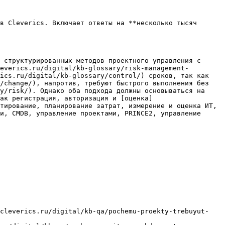
в Cleverics. Включает ответы на **несколько тысяч 
 структурированных методов проектного управления с 
everics.ru/digital/kb-glossary/risk-management-
ics.ru/digital/kb-glossary/control/) сроков, так как 
/change/), напротив, требуют быстрого выполнения без 
y/risk/). Однако оба подхода должны основываться на 
ак регистрация, авторизация и [оценка]
тирование, планирование затрат, измерение и оценка ИТ, 
и, CMDB, управление проектами, PRINCE2, управление 
/cleverics.ru/digital/kb-qa/pochemu-proekty-trebuyut-