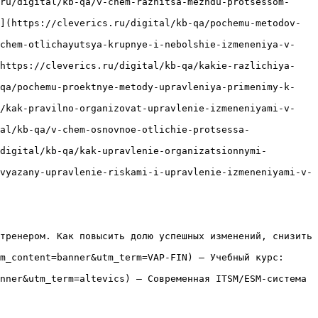
ru/digital/kb-qa/v-chem-raznitsa-mezhdu-protsessom-
](https://cleverics.ru/digital/kb-qa/pochemu-metodov-
/chem-otlichayutsya-krupnye-i-nebolshie-izmeneniya-v-
(https://cleverics.ru/digital/kb-qa/kakie-razlichiya-
-qa/pochemu-proektnye-metody-upravleniya-primenimy-k-
a/kak-pravilno-organizovat-upravlenie-izmeneniyami-v-
al/kb-qa/v-chem-osnovnoe-otlichie-protsessa-
digital/kb-qa/kak-upravlenie-organizatsionnymi-
vyazany-upravlenie-riskami-i-upravlenie-izmeneniyami-v-
тренером. Как повысить долю успешных изменений, снизить 
m_content=banner&utm_term=VAP-FIN) — Учебный курс: 
nner&utm_term=altevics) — Современная ITSM/ESM-система