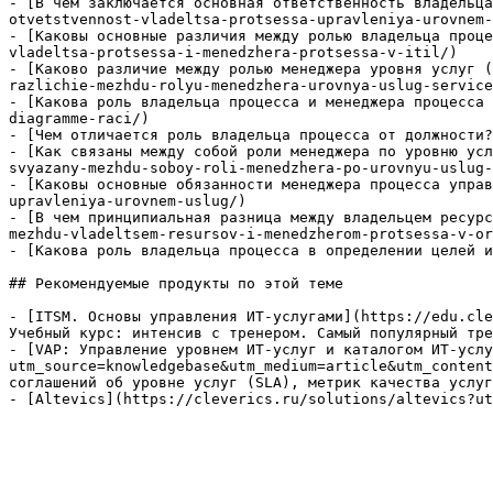
- [В чем заключается основная ответственность владельца
otvetstvennost-vladeltsa-protsessa-upravleniya-urovnem-
- [Каковы основные различия между ролью владельца проце
vladeltsa-protsessa-i-menedzhera-protsessa-v-itil/)

- [Каково различие между ролью менеджера уровня услуг (
razlichie-mezhdu-rolyu-menedzhera-urovnya-uslug-service
- [Какова роль владельца процесса и менеджера процесса 
diagramme-raci/)

- [Чем отличается роль владельца процесса от должности?
- [Как связаны между собой роли менеджера по уровню усл
svyazany-mezhdu-soboy-roli-menedzhera-po-urovnyu-uslug-
- [Каковы основные обязанности менеджера процесса управ
upravleniya-urovnem-uslug/)

- [В чем принципиальная разница между владельцем ресурс
mezhdu-vladeltsem-resursov-i-menedzherom-protsessa-v-or
- [Какова роль владельца процесса в определении целей и
## Рекомендуемые продукты по этой теме

- [ITSM. Основы управления ИТ-услугами](https://edu.cle
Учебный курс: интенсив с тренером. Самый популярный тре
- [VAP: Управление уровнем ИТ-услуг и каталогом ИТ-услу
utm_source=knowledgebase&utm_medium=article&utm_content
соглашений об уровне услуг (SLA), метрик качества услуг
- [Altevics](https://cleverics.ru/solutions/altevics?ut