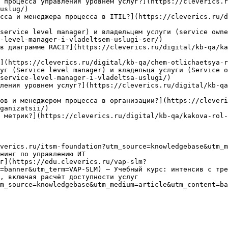
 процесса управления уровнем услуг?](https://cleverics.r
uslug/)

сса и менеджера процесса в ITIL?](https://cleverics.ru/d
service level manager) и владельцем услуги (service owne
-level-manager-i-vladeltsem-uslugi-ser/)

в диаграмме RACI?](https://cleverics.ru/digital/kb-qa/ka
](https://cleverics.ru/digital/kb-qa/chem-otlichaetsya-r
уг (Service level manager) и владельца услуги (Service o
service-level-manager-i-vladeltsa-uslugi/)

ления уровнем услуг?](https://cleverics.ru/digital/kb-qa
ов и менеджером процесса в организации?](https://clever
ganizatsii/)

 метрик?](https://cleverics.ru/digital/kb-qa/kakova-rol-
verics.ru/itsm-foundation?utm_source=knowledgebase&utm_m
нинг по управлению ИТ

г](https://edu.cleverics.ru/vap-slm?
=banner&utm_term=VAP-SLM) — Учебный курс: интенсив с тре
, включая расчёт доступности услуг

m_source=knowledgebase&utm_medium=article&utm_content=ba