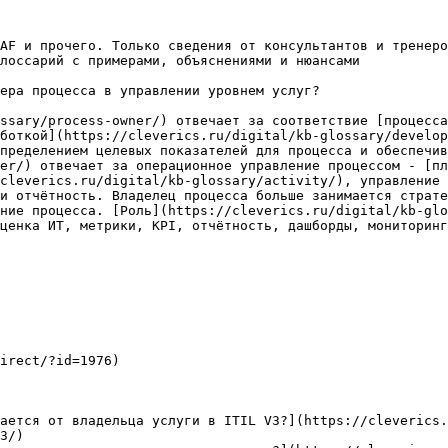
AF и прочего. Только сведения от консультантов и тренеро
лоссарий с примерами, объяснениями и нюансами

ера процесса в управлении уровнем услуг?

ssary/process-owner/) отвечает за соответствие [процесса
боткой](https://cleverics.ru/digital/kb-glossary/develop
пределением целевых показателей для процесса и обеспечив
er/) отвечает за операционное управление процессом - [пл
cleverics.ru/digital/kb-glossary/activity/), управление 
и отчётность. Владелец процесса больше занимается страте
ние процесса. [Роль](https://cleverics.ru/digital/kb-glo
ценка ИТ, метрики, KPI, отчётность, дашборды, мониторинг
irect/?id=1976)

ается от владельца услуги в ITIL V3?](https://cleverics.
3/)
