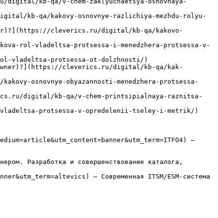
u/digital/kb-qa/v-chem-zaklyuchaetsya-osnovnaya-
igital/kb-qa/kakovy-osnovnye-razlichiya-mezhdu-rolyu-
r)?](https://cleverics.ru/digital/kb-qa/kakovo-
kova-rol-vladeltsa-protsessa-i-menedzhera-protsessa-v-
ol-vladeltsa-protsessa-ot-dolzhnosti/)

wner)?](https://cleverics.ru/digital/kb-qa/kak-
/kakovy-osnovnye-obyazannosti-menedzhera-protsessa-
ics.ru/digital/kb-qa/v-chem-printsipialnaya-raznitsa-
vladeltsa-protsessa-v-opredelenii-tseley-i-metrik/)

edium=article&utm_content=banner&utm_term=ITFO4) — 
нером. Разработка и совершенствование каталога, 
nner&utm_term=altevics) — Современная ITSM/ESM-система