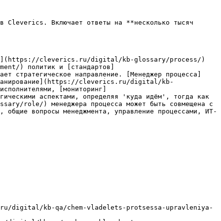
в Cleverics. Включает ответы на **несколько тысяч 
](https://cleverics.ru/digital/kb-glossary/process/) 
ment/) политик и [стандартов]
ает стратегическое направление. [Менеджер процесса]
анирование](https://cleverics.ru/digital/kb-
исполнителями, [мониторинг]
гическими аспектами, определяя 'куда идём', тогда как 
ssary/role/) менеджера процесса может быть совмещена с 
, общие вопросы менеджмента, управление процессами, ИТ-
ru/digital/kb-qa/chem-vladelets-protsessa-upravleniya-