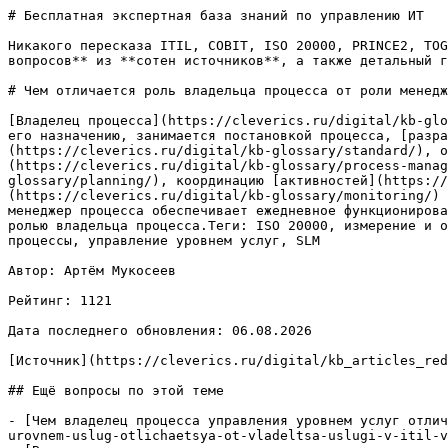
# Бесплатная экспертная база знаний по управлению ИТ

Никакого пересказа ITIL, COBIT, ISO 20000, PRINCE2, TOG
вопросов** из **сотен источников**, а также детальный г
# Чем отличается роль владельца процесса от роли менедж
[Владелец процесса](https://cleverics.ru/digital/kb-glo
его назначению, занимается постановкой процесса, [разра
(https://cleverics.ru/digital/kb-glossary/standard/), о
(https://cleverics.ru/digital/kb-glossary/process-manag
glossary/planning/), координацию [активностей](https://
(https://cleverics.ru/digital/kb-glossary/monitoring/) 
менеджер процесса обеспечивает ежедневное функционирова
ролью владельца процесса.Теги: ISO 20000, измерение и о
процессы, управление уровнем услуг, SLM

Автор: Артём Мукосеев

Рейтинг: 1121

Дата последнего обновления: 06.08.2026

[Источник](https://cleverics.ru/digital/kb_articles_red
## Ещё вопросы по этой теме

- [Чем владелец процесса управления уровнем услуг отлич
urovnem-uslug-otlichaetsya-ot-vladeltsa-uslugi-v-itil-v