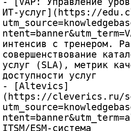
- [VAP: Управление уров
ИТ-услуг](https://edu.c
utm_source=knowledgebas
ntent=banner&utm_term=V
интенсив с тренером. Ра
совершенствование катал
услуг (SLA), метрик кач
доступности услуг

- [Altevics]
(https://cleverics.ru/s
utm_source=knowledgebas
ntent=banner&utm_term=a
ITSM/ESM-система