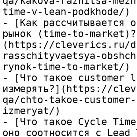
qa/kakova-raznitsa-mezh
time-v-lean-podkhode/)

- [Как рассчитывается о
рынок (time-to-market)?
(https://cleverics.ru/d
rasschityvaetsya-obshch
rynok-time-to-market/)

- [Что такое customer l
измерять?](https://clev
qa/chto-takoe-customer-
izmeryat/)

- [Что такое Cycle Time
оно соотносится с Lead 