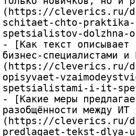
только новичков, но и р
(https://cleverics.ru/d
schitaet-chto-praktika-
spetsialistov-dolzhna-o
- [Как текст описывает 
бизнес-специалистами и 
(https://cleverics.ru/d
opisyvaet-vzaimodeystvi
spetsialistami-i-it-spe
- [Какие меры предлагае
разобщённости между ИТ 
(https://cleverics.ru/d
predlagaet-tekst-dlya-u