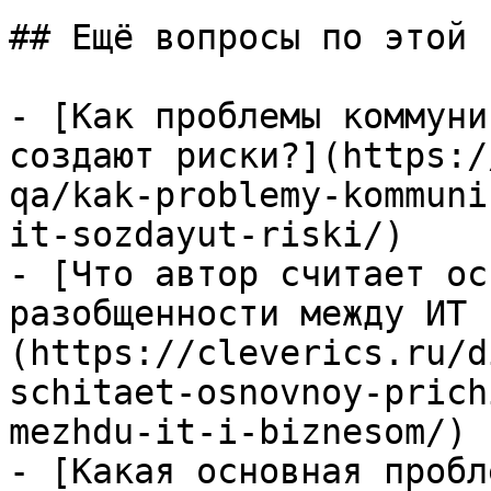
## Ещё вопросы по этой т
- [Как проблемы коммуни
создают риски?](https:/
qa/kak-problemy-kommuni
it-sozdayut-riski/)

- [Что автор считает ос
разобщенности между ИТ 
(https://cleverics.ru/d
schitaet-osnovnoy-prich
mezhdu-it-i-biznesom/)

- [Какая основная пробл