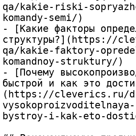
qa/kakie-riski-sopryazh
komandy-semi/)

- [Какие факторы опреде
структуры?](https://cle
qa/kakie-faktory-oprede
komandnoy-struktury/)

- [Почему высокопроизво
быстрой и как это дости
(https://cleverics.ru/d
vysokoproizvoditelnaya-
bystroy-i-kak-eto-dosti