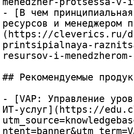
menedzher-protsessa-v-it
- [В чем принципиальная
ресурсов и менеджером п
(https://cleverics.ru/d
printsipialnaya-raznits
resursov-i-menedzherom-
## Рекомендуемые продук
- [VAP: Управление уров
ИТ-услуг](https://edu.c
utm_source=knowledgebas
ntent=banner&utm_term=V