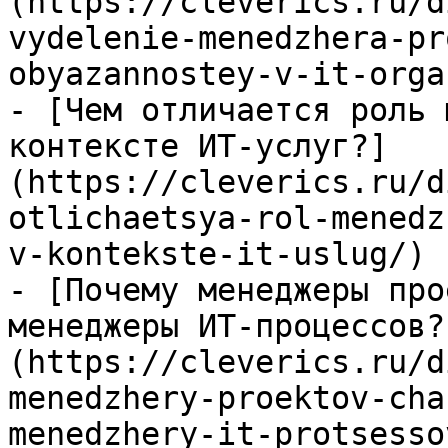
(https://cleverics.ru/d
vydelenie-menedzhera-pr
obyazannostey-v-it-orga
- [Чем отличается роль 
контексте ИТ-услуг?]
(https://cleverics.ru/d
otlichaetsya-rol-menedz
v-kontekste-it-uslug/)

- [Почему менеджеры про
менеджеры ИТ-процессов?
(https://cleverics.ru/d
menedzhery-proektov-cha
menedzhery-it-protsessov