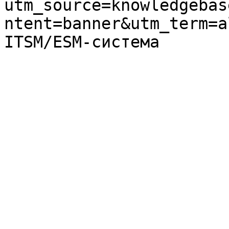
utm_source=knowledgebas
ntent=banner&utm_term=a
ITSM/ESM-система