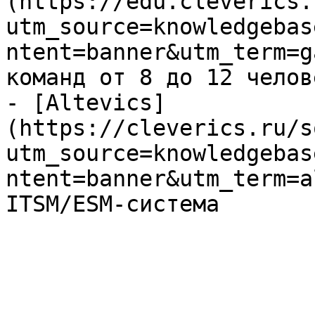
(https://edu.cleverics.
utm_source=knowledgebas
ntent=banner&utm_term=g
команд от 8 до 12 челове
- [Altevics]
(https://cleverics.ru/s
utm_source=knowledgebas
ntent=banner&utm_term=a
ITSM/ESM-система