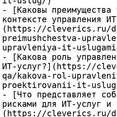
it-uslug/)

- [Каковы преимущества 
контексте управления ИТ
(https://cleverics.ru/d
preimushchestva-upravle
upravleniya-it-uslugami/
- [Какова роль управлен
ИТ-услуг?](https://clev
qa/kakova-rol-upravleni
proektirovanii-it-uslug/
- [Что представляет соб
рисками для ИТ-услуг и 
(https://cleverics.ru/d