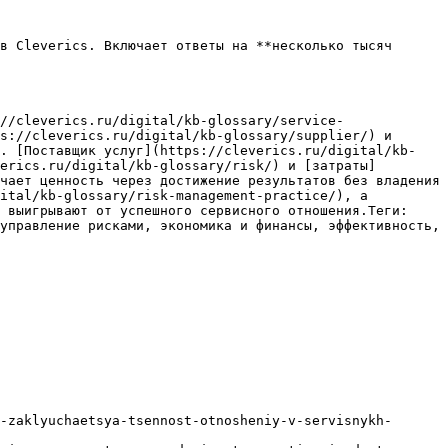
в Cleverics. Включает ответы на **несколько тысяч 
//cleverics.ru/digital/kb-glossary/service-
s://cleverics.ru/digital/kb-glossary/supplier/) и 
). [Поставщик услуг](https://cleverics.ru/digital/kb-
erics.ru/digital/kb-glossary/risk/) и [затраты]
чает ценность через достижение результатов без владения 
ital/kb-glossary/risk-management-practice/), а 
 выигрывают от успешного сервисного отношения.Теги: 
управление рисками, экономика и финансы, эффективность, 
-zaklyuchaetsya-tsennost-otnosheniy-v-servisnykh-