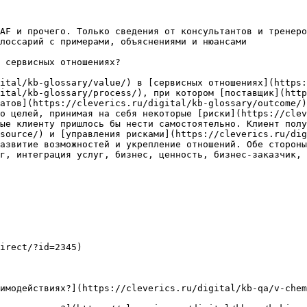
AF и прочего. Только сведения от консультантов и тренеро
лоссарий с примерами, объяснениями и нюансами

 сервисных отношениях?

ital/kb-glossary/value/) в [сервисных отношениях](https:
ital/kb-glossary/process/), при котором [поставщик](http
атов](https://cleverics.ru/digital/kb-glossary/outcome/
о целей, принимая на себя некоторые [риски](https://clev
ые клиенту пришлось бы нести самостоятельно. Клиент полу
source/) и [управления рисками](https://cleverics.ru/dig
азвитие возможностей и укрепление отношений. Обе стороны
г, интеграция услуг, бизнес, ценность, бизнес-заказчик, 
irect/?id=2345)

имодействиях?](https://cleverics.ru/digital/kb-qa/v-chem