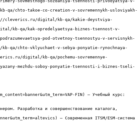
rimery-sovmestnogo-sozdaniya-tsennosti-privodyatsya-v-
kb-qa/chto-takoe-co-creation-v-sovremennykh-usloviyakh-
//cleverics.ru/digital/kb-qa/kakie-deystviya-
ital/kb-qa/kak-opredelyaetsya-biznes-tsennost-v-
podrazumevaetsya-pod-otvetnoy-tsennostyu-v-servisnykh-
/kb-qa/chto-vklyuchaet-v-sebya-ponyatie-rynochnaya-
erics.ru/digital/kb-qa/pochemu-sovremennye-
yazany-mezhdu-soboy-ponyatie-tsennosti-i-biznes-tseli-
m_content=banner&utm_term=VAP-FIN) — Учебный курс: 
нером. Разработка и совершенствование каталога, 
nner&utm_term=altevics) — Современная ITSM/ESM-система