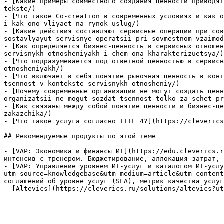
- [Какие примеры совместного создания ценности приводят
tekste/)

- [Что такое Co-creation в современных условиях и как о
i-kak-ono-vliyaet-na-rynok-uslug/)

- [Какие действия составляют сервисные операции при сов
sostavlyayut-servisnye-operatsii-pri-sovmestnom-vzaimod
- [Как определяется бизнес-ценность в сервисных отношен
servisnykh-otnosheniyakh-i-chem-ona-kharakterizuetsya/)

- [Что подразумевается под ответной ценностью в сервисн
otnosheniyakh/)

- [Что включает в себя понятие рыночная ценность в конт
tsennost-v-kontekste-servisnykh-otnosheniy/)

- [Почему современные организации не могут создать ценн
organizatsii-ne-mogut-sozdat-tsennost-tolko-za-schet-pr
- [Как связаны между собой понятие ценности и бизнес-це
zakazchika/)

- [Что такое услуга согласно ITIL 4?](https://cleverics
## Рекомендуемые продукты по этой теме

- [VAP: Экономика и финансы ИТ](https://edu.cleverics.r
интенсив с тренером. Бюджетирование, аллокация затрат, 
- [VAP: Управление уровнем ИТ-услуг и каталогом ИТ-услу
utm_source=knowledgebase&utm_medium=article&utm_content
соглашений об уровне услуг (SLA), метрик качества услуг
- [Altevics](https://cleverics.ru/solutions/altevics?ut