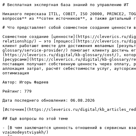
# Бесплатная экспертная база знаний по управлению ИТ

Никакого пересказа ITIL, COBIT, ISO 20000, PRINCE2, TOG
вопросов** из **сотен источников**, а также детальный г
# Что представляет собой совместное создание ценности в
Совместное создание [ценности](https://cleverics.ru/dig
relationship/) — это [процесс](https://cleverics.ru/dig
клиент работают вместе для достижения желаемых [результ
glossary/service-provider/) помогает клиенту достичь ег
(https://cleverics.ru/digital/kb-glossary/cost/), котор
[ресурсами](https://cleverics.ru/digital/kb-glossary/re
поставщик получает собственную ценность через оплату, р
аллокация затрат, расчёт себестоимости услуг, аутсорсин
оптимизация

Автор: Игорь Фадеев

Рейтинг: 779

Дата последнего обновления: 06.08.2026

[Источник](https://cleverics.ru/digital/kb_articles_red
## Ещё вопросы по этой теме

- [В чем заключается ценность отношений в сервисных вза
vzaimodeystviyakh/)
