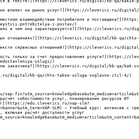
ся в тексте?](https://cleverics.ru/digital/kb-qa/kakie-p
но влияет на рынок услуг?](https://cleverics.ru/digital/
местном взаимодействии потребителя и поставщика?](https:
eystvii-potrebitelya-i-postav/)

иях и чем она характеризуется?](https://cleverics.ru/dig
ых отношениях?](https://cleverics.ru/digital/kb-qa/chto-
ексте сервисных отношений?](https://cleverics.ru/digital
ость только за счет предоставления услуги?](https://clev
edostavleniya-uslugi/)

ли заказчика?](https://cleverics.ru/digital/kb-qa/kak-sv
.ru/digital/kb-qa/chto-takoe-usluga-soglasno-itil-4/)

u/vap-fin?utm_source=knowledgebase&utm_medium=article&ut
расчёт себестоимости услуг, планирование ресурсов ИТ

г](https://edu.cleverics.ru/vap-slm?
=banner&utm_term=VAP-SLM) — Учебный курс: интенсив с тре
, включая расчёт доступности услуг

m_source=knowledgebase&utm_medium=article&utm_content=ba