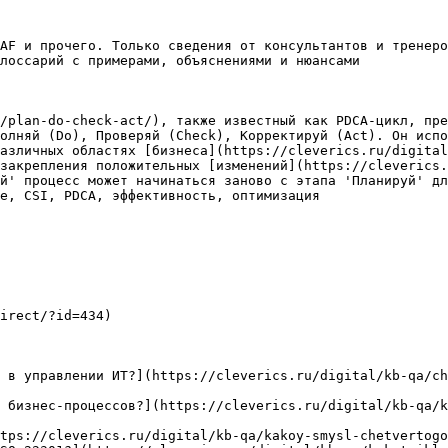
AF и прочего. Только сведения от консультантов и тренеро
лоссарий с примерами, объяснениями и нюансами

/plan-do-check-act/), также известный как PDCA-цикл, пре
олняй (Do), Проверяй (Check), Корректируй (Act). Он исп
азличных областях [бизнеса](https://cleverics.ru/digital
закрепления положительных [изменений](https://cleverics.
й' процесс может начинаться заново с этапа 'Планируй' дл
е, CSI, PDCA, эффективность, оптимизация

irect/?id=434)

 в управлении ИТ?](https://cleverics.ru/digital/kb-qa/ch
 бизнес-процессов?](https://cleverics.ru/digital/kb-qa/k
tps://cleverics.ru/digital/kb-qa/kakoy-smysl-chetvertogo