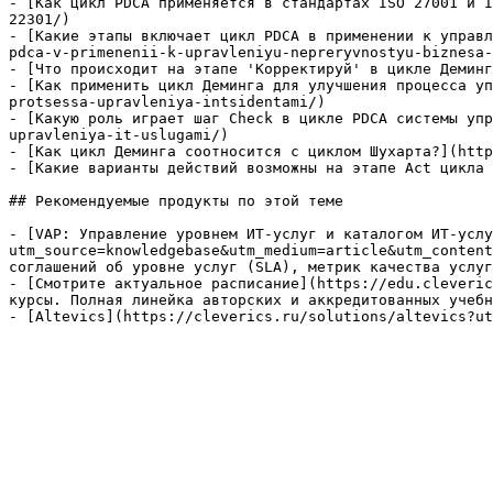
- [Как цикл PDCA применяется в стандартах ISO 27001 и I
22301/)

- [Какие этапы включает цикл PDCA в применении к управл
pdca-v-primenenii-k-upravleniyu-nepreryvnostyu-biznesa-
- [Что происходит на этапе 'Корректируй' в цикле Деминг
- [Как применить цикл Деминга для улучшения процесса уп
protsessa-upravleniya-intsidentami/)

- [Какую роль играет шаг Check в цикле PDCA системы упр
upravleniya-it-uslugami/)

- [Как цикл Деминга соотносится с циклом Шухарта?](http
- [Какие варианты действий возможны на этапе Act цикла 
## Рекомендуемые продукты по этой теме

- [VAP: Управление уровнем ИТ-услуг и каталогом ИТ-услу
utm_source=knowledgebase&utm_medium=article&utm_content
соглашений об уровне услуг (SLA), метрик качества услуг
- [Смотрите актуальное расписание](https://edu.cleveric
курсы. Полная линейка авторских и аккредитованных учебн
- [Altevics](https://cleverics.ru/solutions/altevics?ut