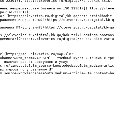
SO 22301?](https://cleverics.ru/digital/kb-qa/kak-tsikl-
ению непрерывностью бизнеса по ISO 22301?](https://cleve
po-iso-22301/)

а?](https://cleverics.ru/digital/kb-qa/chto-proiskhodit-
равления инцидентами?](https://cleverics.ru/digital/kb-q
авления ИТ-услугами?](https://cleverics.ru/digital/kb-q
s://cleverics.ru/digital/kb-qa/kak-tsikl-deminga-sootnos
Деминга?](https://cleverics.ru/digital/kb-qa/kakie-varia
г](https://edu.cleverics.ru/vap-slm?
=banner&utm_term=VAP-SLM) — Учебный курс: интенсив с тре
, включая расчёт доступности услуг

s.ru/timetable?utm_source=knowledgebase&utm_medium=artic
ых курсов по управлению ИТ

m_source=knowledgebase&utm_medium=article&utm_content=ba