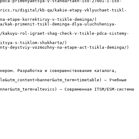
pdca-primenyaetsya-v-standartakh-iso-27001-i-iso-
rics.ru/digital/kb-qa/kakie-etapy-vklyuchaet-tsikl-
na-etape-korrektiruy-v-tsikle-deminga/)

a/kak-primenit-tsikl-deminga-dlya-uluchsheniya-
a/kakuyu-rol-igraet-shag-check-v-tsikle-pdca-sistemy-
itsya-s-tsiklom-shukharta/)

nty-deystviy-vozmozhny-na-etape-act-tsikla-deminga/)

нером. Разработка и совершенствование каталога, 
le&utm_content=banner&utm_term=timetable) — Учебные 
nner&utm_term=altevics) — Современная ITSM/ESM-система