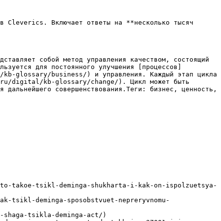
в Cleverics. Включает ответы на **несколько тысяч 
дставляет собой метод управления качеством, состоящий 
ользуется для постоянного улучшения [процессов]
/kb-glossary/business/) и управления. Каждый этап цикла 
ru/digital/kb-glossary/change/). Цикл может быть 
я дальнейшего совершенствования.Теги: бизнес, ценность, 
to-takoe-tsikl-deminga-shukharta-i-kak-on-ispolzuetsya-
ak-tsikl-deminga-sposobstvuet-nepreryvnomu-
-shaga-tsikla-deminga-act/)
