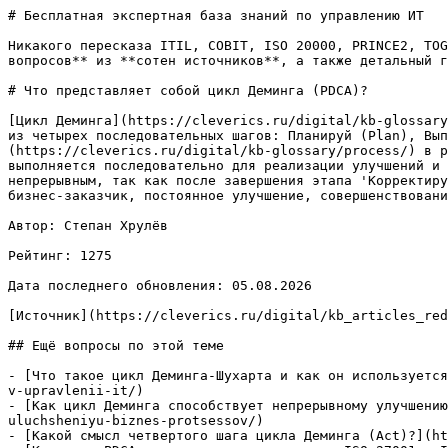
# Бесплатная экспертная база знаний по управлению ИТ

Никакого пересказа ITIL, COBIT, ISO 20000, PRINCE2, TOG
вопросов** из **сотен источников**, а также детальный г
# Что представляет собой цикл Деминга (PDCA)?

[Цикл Деминга](https://cleverics.ru/digital/kb-glossary
из четырех последовательных шагов: Планируй (Plan), Вып
(https://cleverics.ru/digital/kb-glossary/process/) в р
выполняется последовательно для реализации улучшений и 
непрерывным, так как после завершения этапа 'Корректиру
бизнес-заказчик, постоянное улучшение, совершенствовани
Автор: Степан Хрулёв

Рейтинг: 1275

Дата последнего обновления: 05.08.2026

[Источник](https://cleverics.ru/digital/kb_articles_red
## Ещё вопросы по этой теме

- [Что такое цикл Деминга-Шухарта и как он используется
v-upravlenii-it/)

- [Как цикл Деминга способствует непрерывному улучшению
uluchsheniyu-biznes-protsessov/)

- [Какой смысл четвертого шага цикла Деминга (Act)?](ht