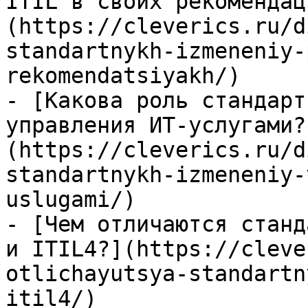
ITIL в своих рекомендац
(https://cleverics.ru/d
standartnykh-izmeneniy-
rekomendatsiyakh/)

- [Какова роль стандарт
управления ИТ-услугами?
(https://cleverics.ru/d
standartnykh-izmeneniy-
uslugami/)

- [Чем отличаются станд
и ITIL4?](https://cleve
otlichayutsya-standartn
itil4/)
