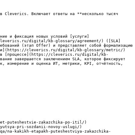
в Cleverics. Включает ответы на **несколько тысяч 
ние и фиксация новых условий [услуги]
leverics.ru/digital/kb-glossary/agreement/) ([SLA]
ебований (этап Offer) и представляет собой формализацию 
и](https://cleverics.ru/digital/kb-glossary/metric/) 
в [процессе](https://cleverics.ru/digital/kb-
вание завершается заключением SLA, которое фиксирует 
к, измерение и оценка ИТ, метрики, KPI, отчётность, 
et-puteshestvie-zakazchika-po-itil/)

yutsya-pri-sozdanii-novoy-uslugi/)

-qa/na-kakikh-etapakh-puteshestviya-zakazchika-