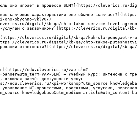
оль оно играет в процессе SLM?](https://cleverics.ru/dig
кие ключевые характеристики оно обычно включает?](https:
i-ono-obychno-vklyu/)

everics.ru/digital/kb-qa/chto-takoe-service-level-agreem
-услугам с заказчиком?](https://cleverics.ru/digital/kb-
(https://cleverics.ru/digital/kb-qa/kak-sla-pomogaet-v-u
ttps://cleverics.ru/digital/kb-qa/chto-takoe-puteshestvi
ровании отчетности?](https://cleverics.ru/digital/kb-qa/
г](https://edu.cleverics.ru/vap-slm?
=banner&utm_term=VAP-SLM) — Учебный курс: интенсив с тре
, включая расчёт доступности услуг

s://edu.cleverics.ru/kpi-workshop?utm_source=knowledgeba
 управление ИТ-процессами, проектами, услугами, персонал
m_source=knowledgebase&utm_medium=article&utm_content=ba