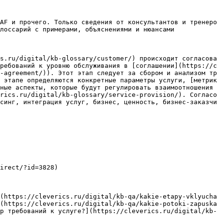
AF и прочего. Только сведения от консультантов и тренеро
лоссарий с примерами, объяснениями и нюансами

s.ru/digital/kb-glossary/customer/) происходит согласова
ребований к уровню обслуживания в [соглашении](https://c
-agreement/)). Этот этап следует за сбором и анализом тр
 этапе определяются конкретные параметры услуги, [метрик
ные аспекты, которые будут регулировать взаимоотношения 
rics.ru/digital/kb-glossary/service-provision/). Согласо
синг, интеграция услуг, бизнес, ценность, бизнес-заказчи
irect/?id=3828)

(https://cleverics.ru/digital/kb-qa/kakie-etapy-vklyucha
(https://cleverics.ru/digital/kb-qa/kakie-potoki-zapuska
р требований к услуге?](https://cleverics.ru/digital/kb