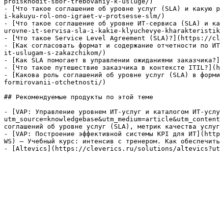
proiskhodit-sbor-trebovaniy-k-usluge/)

- [Что такое соглашение об уровне услуг (SLA) и какую р
i-kakuyu-rol-ono-igraet-v-protsesse-slm/)

- [Что такое соглашение об уровне ИТ-сервиса (SLA) и ка
urovne-it-servisa-sla-i-kakie-klyuchevye-kharakteristik
- [Что такое Service Level Agreement (SLA)?](https://cl
- [Как согласовать формат и содержание отчетности по ИТ
it-uslugam-s-zakazchikom/)

- [Как SLA помогает в управлении ожиданиями заказчика?]
- [Что такое путешествие заказчика в контексте ITIL?](h
- [Какова роль соглашений об уровне услуг (SLA) в форми
formirovanii-otchetnosti/)

## Рекомендуемые продукты по этой теме

- [VAP: Управление уровнем ИТ-услуг и каталогом ИТ-услу
utm_source=knowledgebase&utm_medium=article&utm_content
соглашений об уровне услуг (SLA), метрик качества услуг
- [VAP: Построение эффективной системы KPI для ИТ](http
WS) — Учебный курс: интенсив с тренером. Как обеспечить
- [Altevics](https://cleverics.ru/solutions/altevics?ut