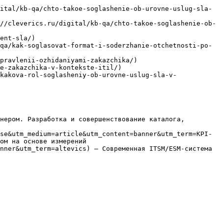
ital/kb-qa/chto-takoe-soglashenie-ob-urovne-uslug-sla-
//cleverics.ru/digital/kb-qa/chto-takoe-soglashenie-ob-
ent-sla/)

qa/kak-soglasovat-format-i-soderzhanie-otchetnosti-po-
pravlenii-ozhidaniyami-zakazchika/)

e-zakazchika-v-kontekste-itil/)

kakova-rol-soglasheniy-ob-urovne-uslug-sla-v-
нером. Разработка и совершенствование каталога, 
se&utm_medium=article&utm_content=banner&utm_term=KPI-
ом на основе измерений

nner&utm_term=altevics) — Современная ITSM/ESM-система