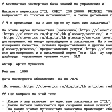
# Бесплатная экспертная база знаний по управлению ИТ

Никакого пересказа ITIL, COBIT, ISO 20000, PRINCE2, TOG
вопросов** из **сотен источников**, а также детальный г
# Что происходит на этапе Agree путешествия заказчика?

На этапе Agree путешествия [заказчика](https://cleveric
(https://cleverics.ru/digital/kb-glossary/service/) и т
(https://cleverics.ru/digital/kb-glossary/service-level
договоренностей между провайдером и заказчиком. На этом
измерения качества, условия предоставления и другие важ
glossary/process/)[предоставления услуги](https://cleve
все договоренности в письменной форме.Теги: SLA, аутсор
дашборды, управление уровнем услуг, SLM

Автор: Артём Мукосеев

Рейтинг: 1090

Дата последнего обновления: 04.08.2026

[Источник](https://cleverics.ru/digital/kb_articles_red
## Ещё вопросы по этой теме

- [Какие этапы включает путешествие заказчика по ITIL?]
- [Какие потоки запускаются при создании новой услуги?]
- [На каких этапах путешествия заказчика происходит сбо