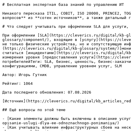
# Бесплатная экспертная база знаний по управлению ИТ

Никакого пересказа ITIL, COBIT, ISO 20000, PRINCE2, TOG
вопросов** из **сотен источников**, а также детальный г
# Что следует учитывать при оформлении SLA для услуги, 
При оформлении [SLA](https://cleverics.ru/digital/kb-gl
glossary/component/), входящие в [услугу](https://cleve
не только физические устройства, но и сопутствующую инф
(https://cleverics.ru/digital/kb-glossary/system/)[мони
считаться [инцидентами](https://cleverics.ru/digital/kb
измерения уровня [предоставления услуги](https://clever
потребителейТеги: SLA, бизнес, ценность, бизнес-заказчи
конфигурациями, CMDB, управление уровнем услуг, SLM

Автор: Игорь Гутник

Рейтинг: 1064

Дата последнего обновления: 07.08.2026

[Источник](https://cleverics.ru/digital/kb_articles_red
## Ещё вопросы по этой теме

- [Какие элементы должны быть включены в описание услуг
opisanie-uslugi-dlya-ee-odnoznachnogo-ponimaniya/)

- [Как учитывать влияние инфраструктурных сбоев на неск