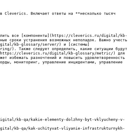
в Cleverics. Включает ответы на **несколько тысяч 
лить все [компоненты](https://cleverics.ru/digital/kb-
ные сроки устранения возможных неполадок. Важно учесть 
gital/kb-glossary/server/) и [системы]
ring/). Также следует определить, какие ситуации будут 
https://cleverics.ru/digital/kb-glossary/metric/) для 
жет избежать разночтений и повысить удовлетворенность 
орды, мониторинг, управление инцидентами, управление 
igital/kb-qa/kakie-elementy-dolzhny-byt-vklyucheny-v-
gital/kb-qa/kak-uchityvat-vliyanie-infrastrukturnykh-