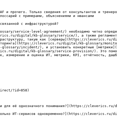
AF и прочего. Только сведения от консультантов и тренеро
лоссарий с примерами, объяснениями и нюансами

связанной с инфраструктурой?

ossary/service-level-agreement/) необходимо четко опреде
rics.ru/digital/kb-glossary/service/), а также регламент
раструктуру, такую как [серверы](https://cleverics.ru/di
торинга](https://cleverics.ru/digital/kb-glossary/monito
-glossary/incident/), и установить конкретные [метрики](
ics.ru/digital/kb-glossary/service-provision/). Это помо
к, измерение и оценка ИТ, метрики, KPI, отчётность, дашб
irect/?id=858)

и для её однозначного понимания?](https://cleverics.ru/d
олько ИТ-сервисов одновременно?](https://cleverics.ru/di