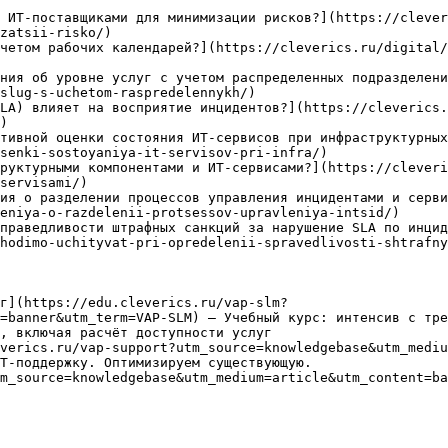
 ИТ-поставщиками для минимизации рисков?](https://clever
zatsii-risko/)

четом рабочих календарей?](https://cleverics.ru/digital/
ния об уровне услуг с учетом распределенных подразделени
slug-s-uchetom-raspredelennykh/)

LA) влияет на восприятие инцидентов?](https://cleverics.
)

тивной оценки состояния ИТ-сервисов при инфраструктурных
senki-sostoyaniya-it-servisov-pri-infra/)

руктурными компонентами и ИТ-сервисами?](https://cleveri
servisami/)

ия о разделении процессов управления инцидентами и серви
eniya-o-razdelenii-protsessov-upravleniya-intsid/)

праведливости штрафных санкций за нарушение SLA по инцид
hodimo-uchityvat-pri-opredelenii-spravedlivosti-shtrafny
г](https://edu.cleverics.ru/vap-slm?
=banner&utm_term=VAP-SLM) — Учебный курс: интенсив с тре
, включая расчёт доступности услуг

verics.ru/vap-support?utm_source=knowledgebase&utm_mediu
Т-поддержку. Оптимизируем существующую.

m_source=knowledgebase&utm_medium=article&utm_content=ba