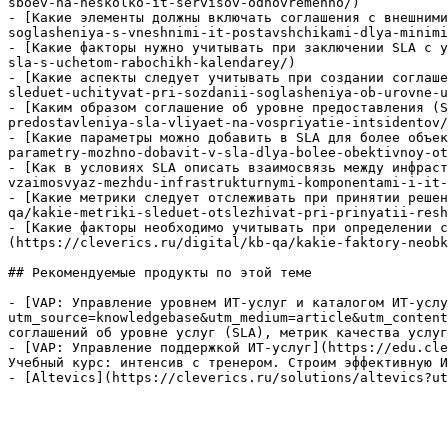
sboev-na-neskolko-it-servisov-odnovremenno/)

- [Какие элементы должны включать соглашения с внешними
soglasheniya-s-vneshnimi-it-postavshchikami-dlya-minimi
- [Какие факторы нужно учитывать при заключении SLA с у
sla-s-uchetom-rabochikh-kalendarey/)

- [Какие аспекты следует учитывать при создании соглаше
sleduet-uchityvat-pri-sozdanii-soglasheniya-ob-urovne-u
- [Каким образом соглашение об уровне предоставления (S
predostavleniya-sla-vliyaet-na-vospriyatie-intsidentov/
- [Какие параметры можно добавить в SLA для более объек
parametry-mozhno-dobavit-v-sla-dlya-bolee-obektivnoy-ot
- [Как в условиях SLA описать взаимосвязь между инфраст
vzaimosvyaz-mezhdu-infrastrukturnymi-komponentami-i-it-
- [Какие метрики следует отслеживать при принятии решен
qa/kakie-metriki-sleduet-otslezhivat-pri-prinyatii-resh
- [Какие факторы необходимо учитывать при определении с
(https://cleverics.ru/digital/kb-qa/kakie-faktory-neobk
## Рекомендуемые продукты по этой теме

- [VAP: Управление уровнем ИТ-услуг и каталогом ИТ-услу
utm_source=knowledgebase&utm_medium=article&utm_content
соглашений об уровне услуг (SLA), метрик качества услуг
- [VAP: Управление поддержкой ИТ-услуг](https://edu.cle
Учебный курс: интенсив с тренером. Строим эффективную И
- [Altevics](https://cleverics.ru/solutions/altevics?ut