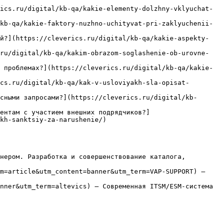
ics.ru/digital/kb-qa/kakie-elementy-dolzhny-vklyuchat-
kb-qa/kakie-faktory-nuzhno-uchityvat-pri-zaklyuchenii-
й?](https://cleverics.ru/digital/kb-qa/kakie-aspekty-
ru/digital/kb-qa/kakim-obrazom-soglashenie-ob-urovne-
 проблемах?](https://cleverics.ru/digital/kb-qa/kakie-
cs.ru/digital/kb-qa/kak-v-usloviyakh-sla-opisat-
сными запросами?](https://cleverics.ru/digital/kb-
ентам с участием внешних подрядчиков?]
kh-sanktsiy-za-narushenie/)

нером. Разработка и совершенствование каталога, 
m=article&utm_content=banner&utm_term=VAP-SUPPORT) — 
nner&utm_term=altevics) — Современная ITSM/ESM-система