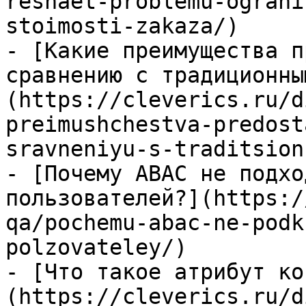
reshaet-problemu-ograni
stoimosti-zakaza/)

- [Какие преимущества п
сравнению с традиционны
(https://cleverics.ru/d
preimushchestva-predost
sravneniyu-s-traditsion
- [Почему ABAC не подхо
пользователей?](https:/
qa/pochemu-abac-ne-podk
polzovateley/)

- [Что такое атрибут ко
(https://cleverics.ru/d