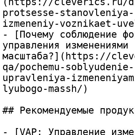
(https://cleverics.ru/d
protsesse-stanovleniya-
izmeneniy-voznikaet-uve
- [Почему соблюдение фо
управления изменениями 
масштаба?](https://clev
qa/pochemu-soblyudenie-
upravleniya-izmeneniyam
lyubogo-massh/)

## Рекомендуемые продук
- [VAP: Управление изме