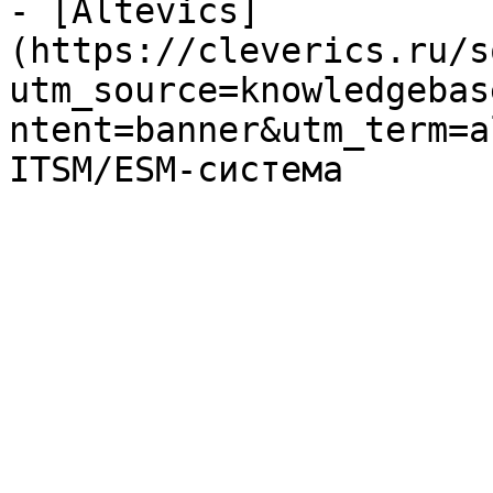
- [Altevics]
(https://cleverics.ru/s
utm_source=knowledgebas
ntent=banner&utm_term=a
ITSM/ESM-система