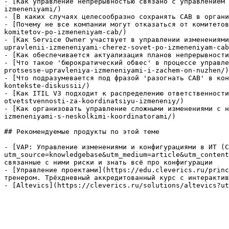
- [Как управление непрерывностью связано с управлением 
izmeneniyami/)

- [В каких случаях целесообразно сохранять CAB в органи
- [Почему не все компании могут отказаться от комитетов
komitetov-po-izmeneniyam-cab/)

- [Как Service Owner участвует в управлении изменениями
upravlenii-izmeneniyami-cherez-sovet-po-izmeneniyam-cab
- [Как обеспечивается актуализация планов непрерывности
- [Что такое 'бюрократический обвес' в процессе управле
protsesse-upravleniya-izmeneniyami-i-zachem-on-nuzhen/)

- [Что подразумевается под фразой 'разогнать CAB' в кон
kontekste-diskussii/)

- [Как ITIL V3 подходит к распределению ответственности
otvetstvennosti-za-koordinatsiyu-izmeneniy/)

- [Как организовать управление сложными изменениями с н
izmeneniyami-s-neskolkimi-koordinatorami/)

## Рекомендуемые продукты по этой теме

- [VAP: Управление изменениями и конфигурациями в ИТ (C
utm_source=knowledgebase&utm_medium=article&utm_content
связанные с ними риски и знать всё про конфигурации

- [Управление проектами](https://edu.cleverics.ru/princ
тренером. Трёхдневный аккредитованный курс с интерактив
- [Altevics](https://cleverics.ru/solutions/altevics?ut