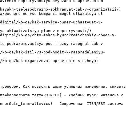
ravlenie-nepreryvnostyu-svyazano-s-upravleniem-
hayakh-tselesoobrazno-sokhranyat-cab-v-organizatsii/)

qa/pochemu-ne-vse-kompanii-mogut-otkazatsya-ot-
digital/kb-qa/kak-service-owner-uchastvuet-v-
ya-aktualizatsiya-planov-nepreryvnosti/)

digital/kb-qa/chto-takoe-byurokraticheskiy-obves-v-
hto-podrazumevaetsya-pod-frazoy-razognat-cab-v-
l/kb-qa/kak-itil-v3-podkhodit-k-raspredeleniyu-
/kb-qa/kak-organizovat-upravlenie-slozhnymi-
тренером. Как повысить долю успешных изменений, снизить 
nt=banner&utm_term=PRINCE2) — Учебный курс: интенсив с 
nner&utm_term=altevics) — Современная ITSM/ESM-система