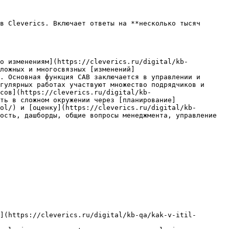
в Cleverics. Включает ответы на **несколько тысяч 
по изменениям](https://cleverics.ru/digital/kb-
ложных и многосвязных [изменений]
. Основная функция CAB заключается в управлении и 
гулярных работах участвуют множество подрядчиков и 
сов](https://cleverics.ru/digital/kb-
ть в сложном окружении через [планирование]
ol/) и [оценку](https://cleverics.ru/digital/kb-
ость, дашборды, общие вопросы менеджмента, управление 
](https://cleverics.ru/digital/kb-qa/kak-v-itil-