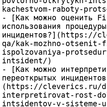
povtorno-otkrytykh-ints
kachestvom-raboty-prots
- [Как можно оценить Fi
использования процедуры
инцидентов?](https://cl
qa/kak-mozhno-otsenit-f
ispolzovaniya-protsedur
intsident/)

- [Как можно интерпрети
переоткрытых инцидентов
(https://cleverics.ru/d
interpretirovat-rost-do
intsidentov-v-sisteme-u