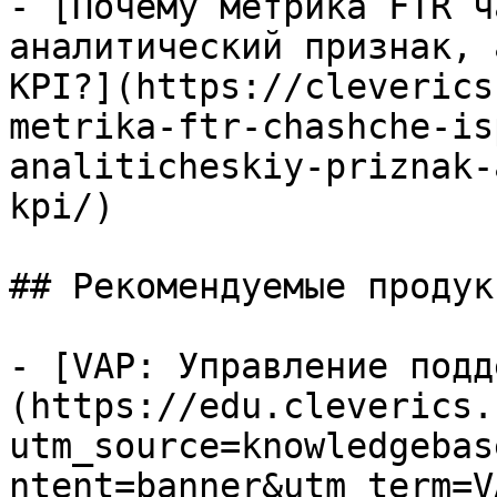
- [Почему метрика FTR ч
аналитический признак, 
KPI?](https://cleverics
metrika-ftr-chashche-is
analiticheskiy-priznak-
kpi/)

## Рекомендуемые продук
- [VAP: Управление подд
(https://edu.cleverics.
utm_source=knowledgebas
ntent=banner&utm_term=V