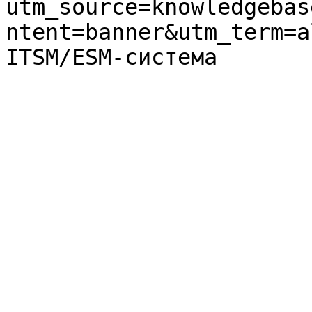
utm_source=knowledgebas
ntent=banner&utm_term=a
ITSM/ESM-система