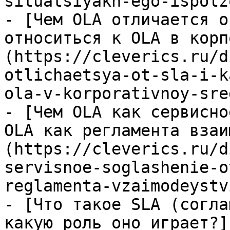
situatsiyakh-ego-ispolz
- [Чем OLA отличается о
относиться к OLA в корп
(https://cleverics.ru/d
otlichaetsya-ot-sla-i-k
ola-v-korporativnoy-sred
- [Чем OLA как сервисно
OLA как регламента взаи
(https://cleverics.ru/d
servisnoe-soglashenie-o
reglamenta-vzaimodeystv
- [Что такое SLA (согла
какую роль оно играет?]