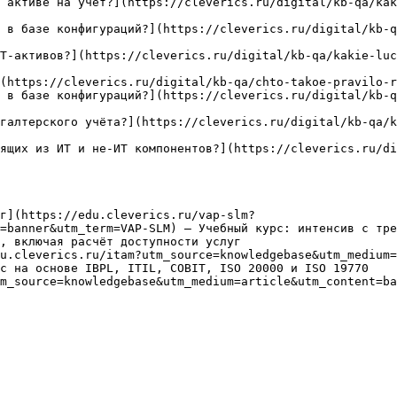
 активе на учет?](https://cleverics.ru/digital/kb-qa/kak
 в базе конфигураций?](https://cleverics.ru/digital/kb-q
Т-активов?](https://cleverics.ru/digital/kb-qa/kakie-luc
(https://cleverics.ru/digital/kb-qa/chto-takoe-pravilo-r
 в базе конфигураций?](https://cleverics.ru/digital/kb-q
галтерского учёта?](https://cleverics.ru/digital/kb-qa/k
ящих из ИТ и не-ИТ компонентов?](https://cleverics.ru/di
г](https://edu.cleverics.ru/vap-slm?
=banner&utm_term=VAP-SLM) — Учебный курс: интенсив с тре
, включая расчёт доступности услуг

u.cleverics.ru/itam?utm_source=knowledgebase&utm_medium=
с на основе IBPL, ITIL, COBIT, ISO 20000 и ISO 19770

m_source=knowledgebase&utm_medium=article&utm_content=ba