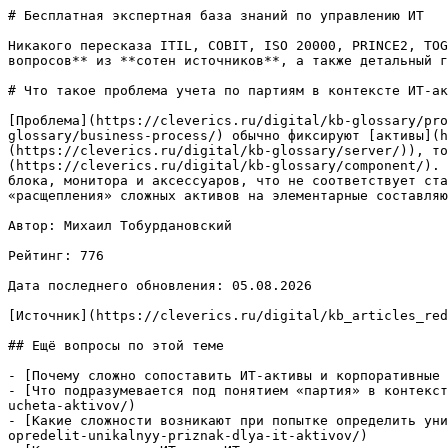
# Бесплатная экспертная база знаний по управлению ИТ

Никакого пересказа ITIL, COBIT, ISO 20000, PRINCE2, TOG
вопросов** из **сотен источников**, а также детальный г
# Что такое проблема учета по партиям в контексте ИТ-ак
[Проблема](https://cleverics.ru/digital/kb-glossary/pro
glossary/business-process/) обычно фиксируют [активы](h
(https://cleverics.ru/digital/kb-glossary/server/)), то
(https://cleverics.ru/digital/kb-glossary/component/). 
блока, монитора и аксессуаров, что не соответствует ста
«расщепления» сложных активов на элементарные составляю
Автор: Михаил Тобурдановский

Рейтинг: 776

Дата последнего обновления: 05.08.2026

[Источник](https://cleverics.ru/digital/kb_articles_red
## Ещё вопросы по этой теме

- [Почему сложно сопоставить ИТ-активы и корпоративные 
- [Что подразумевается под понятием «партия» в контекст
ucheta-aktivov/)

- [Какие сложности возникают при попытке определить уни
opredelit-unikalnyy-priznak-dlya-it-aktivov/)
