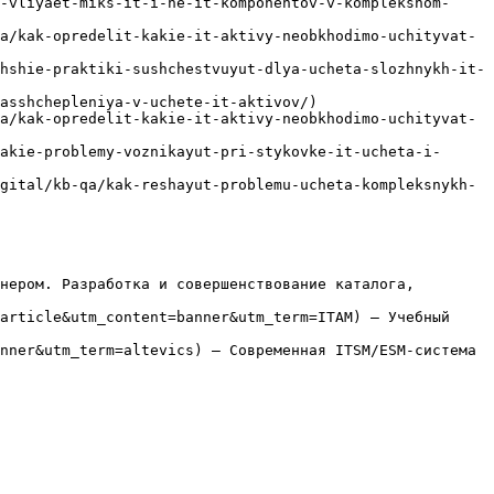
-vliyaet-miks-it-i-ne-it-komponentov-v-kompleksnom-
a/kak-opredelit-kakie-it-aktivy-neobkhodimo-uchityvat-
hshie-praktiki-sushchestvuyut-dlya-ucheta-slozhnykh-it-
asshchepleniya-v-uchete-it-aktivov/)

a/kak-opredelit-kakie-it-aktivy-neobkhodimo-uchityvat-
akie-problemy-voznikayut-pri-stykovke-it-ucheta-i-
gital/kb-qa/kak-reshayut-problemu-ucheta-kompleksnykh-
нером. Разработка и совершенствование каталога, 
article&utm_content=banner&utm_term=ITAM) — Учебный 
nner&utm_term=altevics) — Современная ITSM/ESM-система