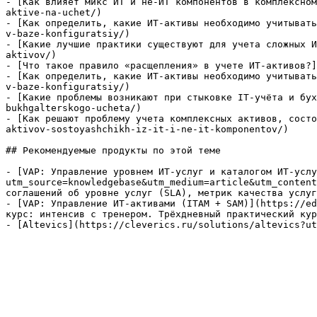
- [Как влияет микс ИТ и не-ИТ компонентов в комплексном
aktive-na-uchet/)

- [Как определить, какие ИТ-активы необходимо учитывать
v-baze-konfiguratsiy/)

- [Какие лучшие практики существуют для учета сложных И
aktivov/)

- [Что такое правило «расщепления» в учете ИТ-активов?]
- [Как определить, какие ИТ-активы необходимо учитывать
v-baze-konfiguratsiy/)

- [Какие проблемы возникают при стыковке IT-учёта и бух
bukhgalterskogo-ucheta/)

- [Как решают проблему учета комплексных активов, состо
aktivov-sostoyashchikh-iz-it-i-ne-it-komponentov/)

## Рекомендуемые продукты по этой теме

- [VAP: Управление уровнем ИТ-услуг и каталогом ИТ-услу
utm_source=knowledgebase&utm_medium=article&utm_content
соглашений об уровне услуг (SLA), метрик качества услуг
- [VAP: Управление ИТ-активами (ITAM + SAM)](https://ed
курс: интенсив с тренером. Трёхдневный практический кур
- [Altevics](https://cleverics.ru/solutions/altevics?ut