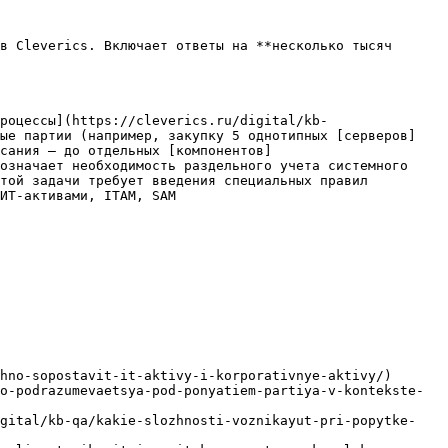
в Cleverics. Включает ответы на **несколько тысяч 
роцессы](https://cleverics.ru/digital/kb-
ные партии (например, закупку 5 однотипных [серверов]
сания — до отдельных [компонентов]
означает необходимость раздельного учета системного 
той задачи требует введения специальных правил 
ИТ-активами, ITAM, SAM

hno-sopostavit-it-aktivy-i-korporativnye-aktivy/)

o-podrazumevaetsya-pod-ponyatiem-partiya-v-kontekste-
igital/kb-qa/kakie-slozhnosti-voznikayut-pri-popytke-