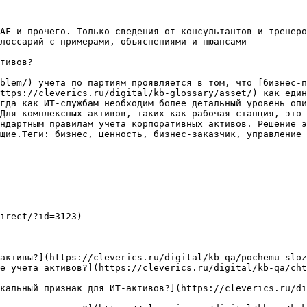
AF и прочего. Только сведения от консультантов и тренеро
лоссарий с примерами, объяснениями и нюансами

тивов?

blem/) учета по партиям проявляется в том, что [бизнес-п
ttps://cleverics.ru/digital/kb-glossary/asset/) как еди
гда как ИТ-службам необходим более детальный уровень опи
Для комплексных активов, таких как рабочая станция, это 
ндартным правилам учета корпоративных активов. Решение э
щие.Теги: бизнес, ценность, бизнес-заказчик, управление 
irect/?id=3123)

активы?](https://cleverics.ru/digital/kb-qa/pochemu-sloz
е учета активов?](https://cleverics.ru/digital/kb-qa/cht
кальный признак для ИТ-активов?](https://cleverics.ru/d