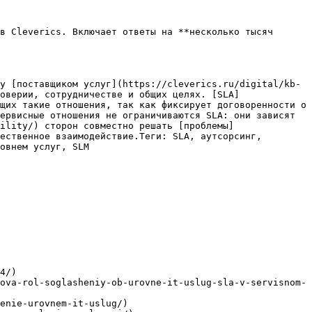
в Cleverics. Включает ответы на **несколько тысяч 
у [поставщиком услуг](https://cleverics.ru/digital/kb-
оверии, сотрудничестве и общих целях. [SLA]
щих такие отношения, так как фиксирует договоренности о 
ервисные отношения не ограничиваются SLA: они зависят 
ility/) сторон совместно решать [проблемы]
ественное взаимодействие.Теги: SLA, аутсорсинг, 
овнем услуг, SLM

4/)

ova-rol-soglasheniy-ob-urovne-it-uslug-sla-v-servisnom-
enie-urovnem-it-uslug/)
