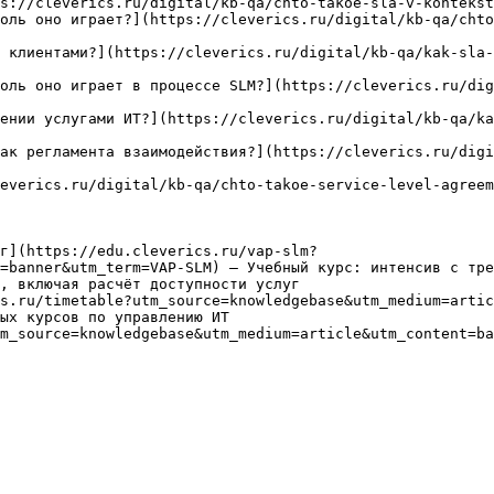
s://cleverics.ru/digital/kb-qa/chto-takoe-sla-v-kontekst
оль оно играет?](https://cleverics.ru/digital/kb-qa/cht
 клиентами?](https://cleverics.ru/digital/kb-qa/kak-sla-
оль оно играет в процессе SLM?](https://cleverics.ru/dig
ении услугами ИТ?](https://cleverics.ru/digital/kb-qa/ka
ак регламента взаимодействия?](https://cleverics.ru/digi
everics.ru/digital/kb-qa/chto-takoe-service-level-agreem
г](https://edu.cleverics.ru/vap-slm?
=banner&utm_term=VAP-SLM) — Учебный курс: интенсив с тре
, включая расчёт доступности услуг

s.ru/timetable?utm_source=knowledgebase&utm_medium=artic
ых курсов по управлению ИТ

m_source=knowledgebase&utm_medium=article&utm_content=ba