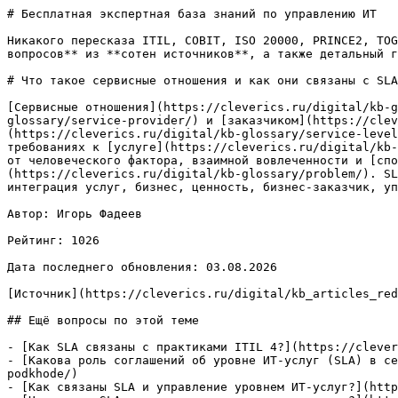
# Бесплатная экспертная база знаний по управлению ИТ

Никакого пересказа ITIL, COBIT, ISO 20000, PRINCE2, TOG
вопросов** из **сотен источников**, а также детальный г
# Что такое сервисные отношения и как они связаны с SLA
[Сервисные отношения](https://cleverics.ru/digital/kb-g
glossary/service-provider/) и [заказчиком](https://clev
(https://cleverics.ru/digital/kb-glossary/service-level
требованиях к [услуге](https://cleverics.ru/digital/kb-
от человеческого фактора, взаимной вовлеченности и [спо
(https://cleverics.ru/digital/kb-glossary/problem/). SL
интеграция услуг, бизнес, ценность, бизнес-заказчик, уп
Автор: Игорь Фадеев

Рейтинг: 1026

Дата последнего обновления: 03.08.2026

[Источник](https://cleverics.ru/digital/kb_articles_red
## Ещё вопросы по этой теме

- [Как SLA связаны с практиками ITIL 4?](https://clever
- [Какова роль соглашений об уровне ИТ-услуг (SLA) в се
podkhode/)

- [Как связаны SLA и управление уровнем ИТ-услуг?](http