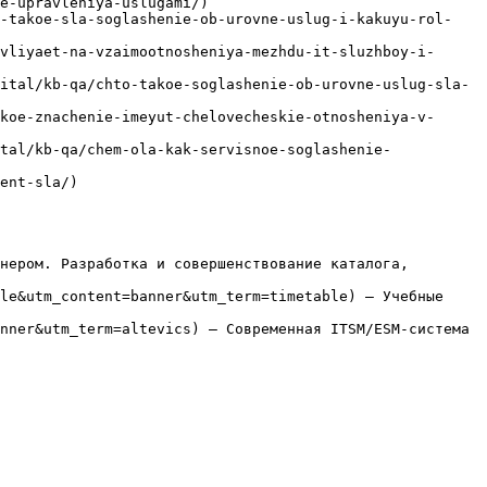
e-upravleniya-uslugami/)

o-takoe-sla-soglashenie-ob-urovne-uslug-i-kakuyu-rol-
vliyaet-na-vzaimootnosheniya-mezhdu-it-sluzhboy-i-
ital/kb-qa/chto-takoe-soglashenie-ob-urovne-uslug-sla-
koe-znachenie-imeyut-chelovecheskie-otnosheniya-v-
tal/kb-qa/chem-ola-kak-servisnoe-soglashenie-
ent-sla/)

нером. Разработка и совершенствование каталога, 
le&utm_content=banner&utm_term=timetable) — Учебные 
nner&utm_term=altevics) — Современная ITSM/ESM-система