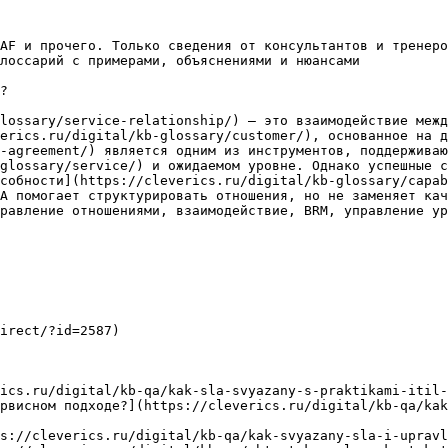
AF и прочего. Только сведения от консультантов и тренеро
лоссарий с примерами, объяснениями и нюансами

?

lossary/service-relationship/) — это взаимодействие межд
erics.ru/digital/kb-glossary/customer/), основанное на д
-agreement/) является одним из инструментов, поддерживаю
glossary/service/) и ожидаемом уровне. Однако успешные с
собности](https://cleverics.ru/digital/kb-glossary/capab
A помогает структурировать отношения, но не заменяет кач
равление отношениями, взаимодействие, BRM, управление ур
irect/?id=2587)

ics.ru/digital/kb-qa/kak-sla-svyazany-s-praktikami-itil-
рвисном подходе?](https://cleverics.ru/digital/kb-qa/kak
s://cleverics.ru/digital/kb-qa/kak-svyazany-sla-i-upravl