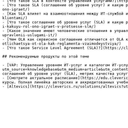
- [Что такое SLA в контексте управления услугами?](http
- [Что такое SLA (соглашение об уровне услуг) и какую р
ono-igraet/)

- [Как SLA влияет на взаимоотношения между ИТ-службой и
klientami/)

- [Что такое соглашение об уровне услуг (SLA) и какую р
i-kakuyu-rol-ono-igraet-v-protsesse-slm/)

- [Какое значение имеют человеческие отношения в управл
upravlenii-uslugami-it/)

- [Чем OLA как сервисное соглашение отличается от OLA к
otlichaetsya-ot-ola-kak-reglamenta-vzaimodeystviya/)

- [Что такое Service Level Agreement (SLA)?](https://cl
## Рекомендуемые продукты по этой теме

- [VAP: Управление уровнем ИТ-услуг и каталогом ИТ-услу
utm_source=knowledgebase&utm_medium=article&utm_content
соглашений об уровне услуг (SLA), метрик качества услуг
- [Смотрите актуальное расписание](https://edu.cleveric
курсы. Полная линейка авторских и аккредитованных учебн
- [Altevics](https://cleverics.ru/solutions/altevics?ut