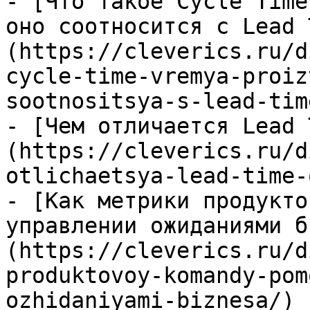
- [Что такое Cycle Time
оно соотносится с Lead 
(https://cleverics.ru/d
cycle-time-vremya-proiz
sootnositsya-s-lead-time
- [Чем отличается Lead 
(https://cleverics.ru/d
otlichaetsya-lead-time-
- [Как метрики продукто
управлении ожиданиями б
(https://cleverics.ru/d
produktovoy-komandy-pom
ozhidaniyami-biznesa/)
