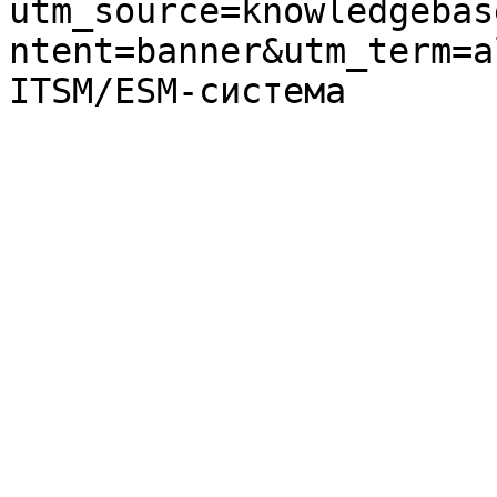
utm_source=knowledgebas
ntent=banner&utm_term=a
ITSM/ESM-система