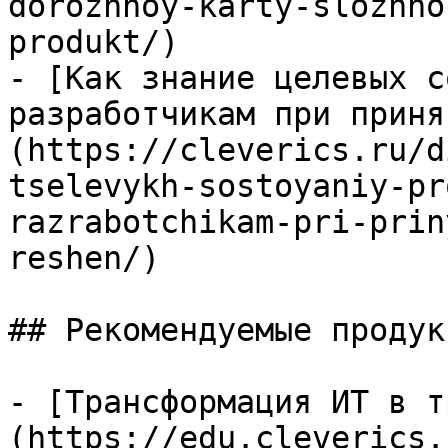
dorozhnoy-karty-slozhno
produkt/)

- [Как знание целевых с
разработчикам при приня
(https://cleverics.ru/d
tselevykh-sostoyaniy-pr
razrabotchikam-pri-prin
reshen/)

## Рекомендуемые продук
- [Трансформация ИТ в т
(https://edu.cleverics.