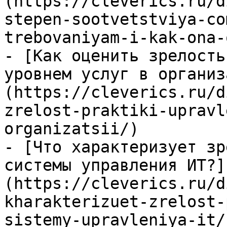
(https://cleverics.ru/d
stepen-sootvetstviya-co
trebovaniyam-i-kak-ona-
- [Как оценить зрелость
уровнем услуг в организ
(https://cleverics.ru/d
zrelost-praktiki-upravl
organizatsii/)

- [Что характеризует зр
системы управления ИТ?]
(https://cleverics.ru/d
kharakterizuet-zrelost-
sistemy-upravleniya-it/)