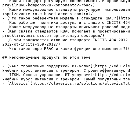
- [Какой стандарт регулирует совместимость и правильную
pravilnuyu-komponovku-komponentov-rbac/)

- [Какие международные стандарты регулируют использован
ispolzovanie-role-based-access-control/)

- [Что такое референтная модель в стандарте RBAC?](http
- [Как работают политики доступа в стандарте INCITS 494
- [Какие международные стандарты описывают ролевой подх
- [Как связка стандартов RBAC помогает в проектировании
proektirovanii-sistem-upravleniya-dostupom/)

- [В чём заключается отличие стандарта INCITS 494-2012 
2012-ot-incits-359-2012/)

- [Что такое ядро RBAC и какие функции оно выполняет?](
## Рекомендуемые продукты по этой теме

- [VAP: Управление поддержкой ИТ-услуг](https://edu.cle
Учебный курс: интенсив с тренером. Строим эффективную И
- [ITSM. Основы управления ИТ-услугами](https://edu.cle
Учебный курс: интенсив с тренером. Самый популярный тре
- [Altevics](https://cleverics.ru/solutions/altevics?ut