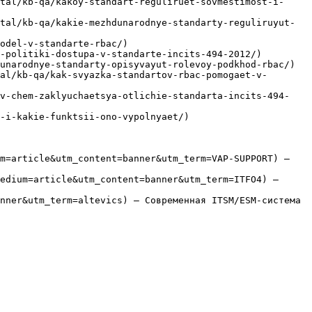
tal/kb-qa/kakoy-standart-reguliruet-sovmestimost-i-
tal/kb-qa/kakie-mezhdunarodnye-standarty-reguliruyut-
odel-v-standarte-rbac/)

-politiki-dostupa-v-standarte-incits-494-2012/)

unarodnye-standarty-opisyvayut-rolevoy-podkhod-rbac/)

al/kb-qa/kak-svyazka-standartov-rbac-pomogaet-v-
/v-chem-zaklyuchaetsya-otlichie-standarta-incits-494-
-i-kakie-funktsii-ono-vypolnyaet/)

m=article&utm_content=banner&utm_term=VAP-SUPPORT) — 
edium=article&utm_content=banner&utm_term=ITFO4) — 
nner&utm_term=altevics) — Современная ITSM/ESM-система