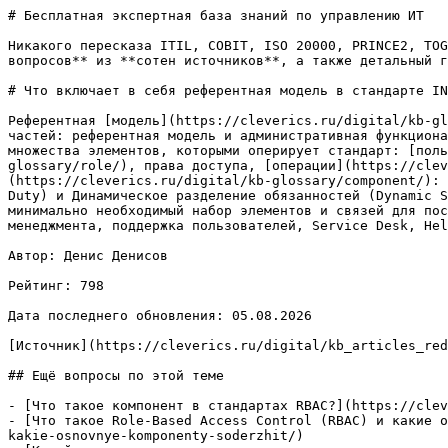
# Бесплатная экспертная база знаний по управлению ИТ

Никакого пересказа ITIL, COBIT, ISO 20000, PRINCE2, TOG
вопросов** из **сотен источников**, а также детальный г
# Что включает в себя референтная модель в стандарте IN
Референтная [модель](https://cleverics.ru/digital/kb-gl
частей: референтная модель и административная функциона
множества элементов, которыми оперирует стандарт: [поль
glossary/role/), права доступа, [операции](https://clev
(https://cleverics.ru/digital/kb-glossary/component/): 
Duty) и Динамическое разделение обязанностей (Dynamic S
минимально необходимый набор элементов и связей для пос
менеджмента, поддержка пользователей, Service Desk, Hel
Автор: Денис Денисов

Рейтинг: 798

Дата последнего обновления: 05.08.2026

[Источник](https://cleverics.ru/digital/kb_articles_red
## Ещё вопросы по этой теме

- [Что такое компонент в стандартах RBAC?](https://clev
- [Что такое Role-Based Access Control (RBAC) и какие о
kakie-osnovnye-komponenty-soderzhit/)
