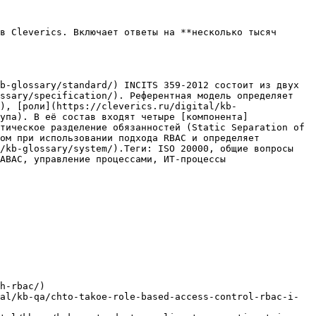
в Cleverics. Включает ответы на **несколько тысяч 
b-glossary/standard/) INCITS 359-2012 состоит из двух 
ssary/specification/). Референтная модель определяет 
), [роли](https://cleverics.ru/digital/kb-
упа). В её состав входят четыре [компонента]
тическое разделение обязанностей (Static Separation of 
ом при использовании подхода RBAC и определяет 
/kb-glossary/system/).Теги: ISO 20000, общие вопросы 
ABAC, управление процессами, ИТ-процессы

h-rbac/)

al/kb-qa/chto-takoe-role-based-access-control-rbac-i-