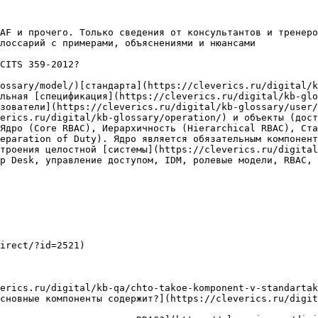
AF и прочего. Только сведения от консультантов и тренеро
лоссарий с примерами, объяснениями и нюансами

CITS 359-2012?

ossary/model/)[стандарта](https://cleverics.ru/digital/k
льная [спецификация](https://cleverics.ru/digital/kb-glo
зователи](https://cleverics.ru/digital/kb-glossary/user/
erics.ru/digital/kb-glossary/operation/) и объекты (дост
Ядро (Core RBAC), Иерархичность (Hierarchical RBAC), Ста
eparation of Duty). Ядро является обязательным компонент
троения целостной [системы](https://cleverics.ru/digital
p Desk, управление доступом, IDM, ролевые модели, RBAC, 
irect/?id=2521)

erics.ru/digital/kb-qa/chto-takoe-komponent-v-standartak
сновные компоненты содержит?](https://cleverics.ru/digit