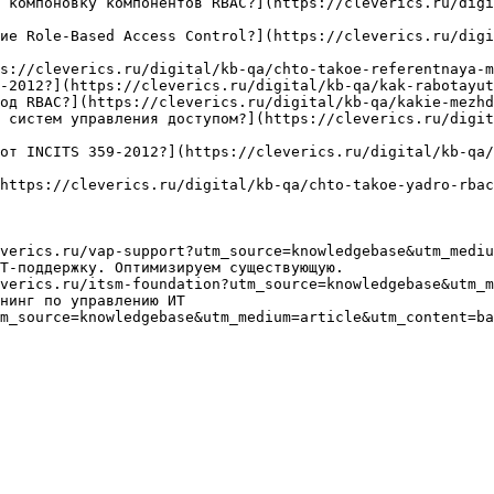
 компоновку компонентов RBAC?](https://cleverics.ru/digi
ие Role-Based Access Control?](https://cleverics.ru/digi
s://cleverics.ru/digital/kb-qa/chto-takoe-referentnaya-m
-2012?](https://cleverics.ru/digital/kb-qa/kak-rabotayut
од RBAC?](https://cleverics.ru/digital/kb-qa/kakie-mezhd
 систем управления доступом?](https://cleverics.ru/digit
от INCITS 359-2012?](https://cleverics.ru/digital/kb-qa
https://cleverics.ru/digital/kb-qa/chto-takoe-yadro-rbac
verics.ru/vap-support?utm_source=knowledgebase&utm_mediu
Т-поддержку. Оптимизируем существующую.

verics.ru/itsm-foundation?utm_source=knowledgebase&utm_m
нинг по управлению ИТ

m_source=knowledgebase&utm_medium=article&utm_content=ba