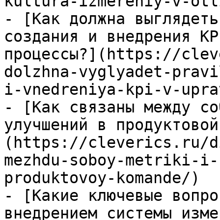
kultura-izmereniy-v-otl
- [Как должна выглядеть
создания и внедрения KP
процессы?](https://clev
dolzhna-vyglyadet-pravi
i-vnedreniya-kpi-v-upra
- [Как связаны между со
улучшений в продуктовой
(https://cleverics.ru/d
mezhdu-soboy-metriki-i-
produktovoy-komande/)

- [Какие ключевые вопро
внедрением системы изме