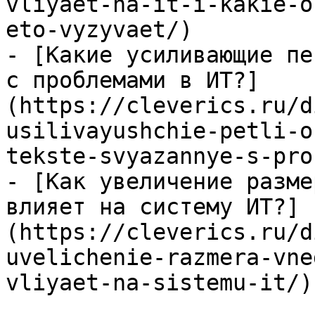
vliyaet-na-it-i-kakie-o
eto-vyzyvaet/)

- [Какие усиливающие пе
с проблемами в ИТ?]
(https://cleverics.ru/d
usilivayushchie-petli-o
tekste-svyazannye-s-pro
- [Как увеличение разме
влияет на систему ИТ?]
(https://cleverics.ru/d
uvelichenie-razmera-vne
vliyaet-na-sistemu-it/)
