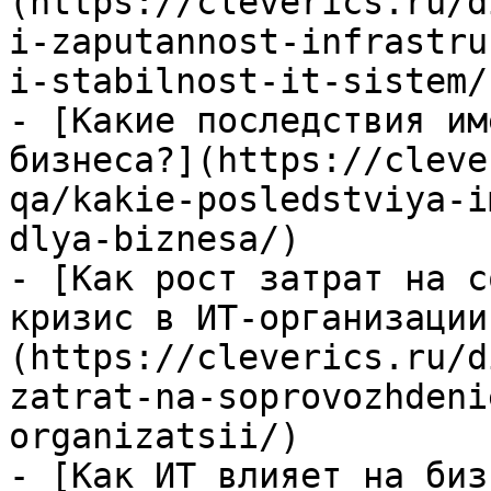
(https://cleverics.ru/d
i-zaputannost-infrastru
i-stabilnost-it-sistem/)
- [Какие последствия им
бизнеса?](https://cleve
qa/kakie-posledstviya-i
dlya-biznesa/)

- [Как рост затрат на с
кризис в ИТ-организации
(https://cleverics.ru/d
zatrat-na-soprovozhdeni
organizatsii/)

- [Как ИТ влияет на биз