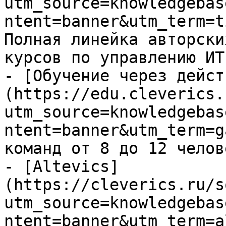
utm_source=knowledgebas
ntent=banner&utm_term=t
Полная линейка авторски
курсов по управлению ИТ

- [Обучение через дейст
(https://edu.cleverics.
utm_source=knowledgebas
ntent=banner&utm_term=g
команд от 8 до 12 челове
- [Altevics]
(https://cleverics.ru/s
utm_source=knowledgebas
ntent=banner&utm_term=a