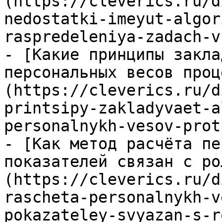
(https://cleverics.ru/d
nedostatki-imeyut-algor
raspredeleniya-zadach-v
- [Какие принципы закла
персональных весов проц
(https://cleverics.ru/d
printsipy-zakladyvaet-a
personalnykh-vesov-prot
- [Как метод расчёта пе
показателей связан с ро
(https://cleverics.ru/d
rascheta-personalnykh-v
pokazateley-svyazan-s-r