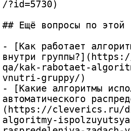
/?id=5730)

## Ещё вопросы по этой т
- [Как работает алгорит
внутри группы?](https:/
qa/kak-rabotaet-algorit
vnutri-gruppy/)

- [Какие алгоритмы испо
автоматического распред
(https://cleverics.ru/d
algoritmy-ispolzuyutsya
raspredeleniya-zadach-v