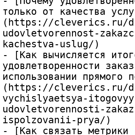
- [Почему удовлетворенн
только от качества услу
(https://cleverics.ru/d
udovletvorennost-zakazc
kachestva-uslug/)

- [Как вычисляется итог
удовлетворенности заказ
использовании прямого п
(https://cleverics.ru/d
vychislyaetsya-itogovyy
udovletvorennosti-zakaz
ispolzovanii-prya/)

- [Как связать метрики 