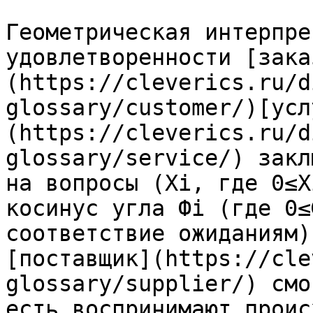
Геометрическая интерпре
удовлетворенности [зака
(https://cleverics.ru/d
glossary/customer/)[усл
(https://cleverics.ru/d
glossary/service/) закл
на вопросы (Xi, где 0≤X
косинус угла Фi (где 0≤
соответствие ожиданиям)
[поставщик](https://cle
glossary/supplier/) смо
есть воспринимают проис