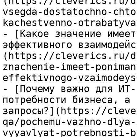
(https://cleverics.ru/d
vsegda-dostatochno-chto
kachestvenno-otrabatyva
- [Какое значение имеет
эффективного взаимодейс
(https://cleverics.ru/d
znachenie-imeet-poniman
effektivnogo-vzaimodeys
- [Почему важно для ИТ-
потребности бизнеса, а 
запросы?](https://cleve
qa/pochemu-vazhno-dlya-
vyyavlyat-potrebnosti-b