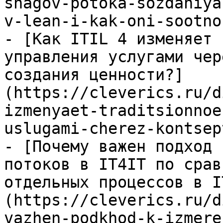
shagov-potoka-sozdaniya
v-lean-i-kak-oni-sootno
- [Как ITIL 4 изменяет 
управления услугами чер
создания ценности?]
(https://cleverics.ru/d
izmenyaet-traditsionnoe
uslugami-cherez-kontsep
- [Почему важен подход 
потоков в IT4IT по срав
отдельных процессов в I
(https://cleverics.ru/d
vazhen-podkhod-k-izmere