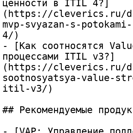
ценности в ITIL 4?]
(https://cleverics.ru/d
mvp-svyazan-s-potokami-
4/)

- [Как соотносятся Valu
процессами ITIL v3?]
(https://cleverics.ru/d
sootnosyatsya-value-str
itil-v3/)

## Рекомендуемые продук
- [VAP: Управление подд