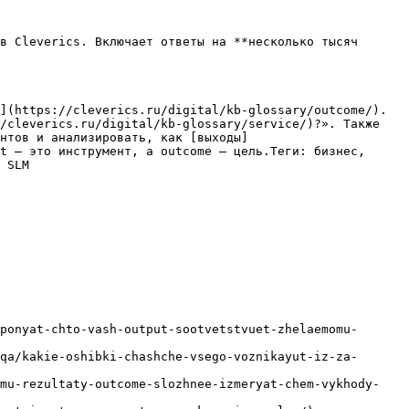
в Cleverics. Включает ответы на **несколько тысяч 
](https://cleverics.ru/digital/kb-glossary/outcome/). 
/cleverics.ru/digital/kb-glossary/service/)?». Также 
нтов и анализировать, как [выходы]
t — это инструмент, а outcome — цель.Теги: бизнес, 
 SLM

ponyat-chto-vash-output-sootvetstvuet-zhelaemomu-
qa/kakie-oshibki-chashche-vsego-voznikayut-iz-za-
emu-rezultaty-outcome-slozhnee-izmeryat-chem-vykhody-