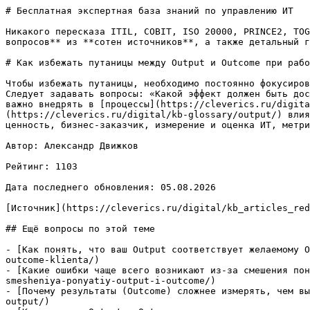
# Бесплатная экспертная база знаний по управлению ИТ

Никакого пересказа ITIL, COBIT, ISO 20000, PRINCE2, TOG
вопросов** из **сотен источников**, а также детальный г
# Как избежать путаницы между Output и Outcome при рабо
Чтобы избежать путаницы, необходимо постоянно фокусиров
Следует задавать вопросы: «Какой эффект должен быть дос
важно внедрять в [процессы](https://cleverics.ru/digita
(https://cleverics.ru/digital/kb-glossary/output/) влия
ценность, бизнес-заказчик, измерение и оценка ИТ, метри
Автор: Александр Движков

Рейтинг: 1103

Дата последнего обновления: 05.08.2026

[Источник](https://cleverics.ru/digital/kb_articles_red
## Ещё вопросы по этой теме

- [Как понять, что ваш Output соответствует желаемому O
outcome-klienta/)

- [Какие ошибки чаще всего возникают из-за смешения пон
smesheniya-ponyatiy-output-i-outcome/)

- [Почему результаты (Outcome) сложнее измерять, чем вы
output/)
