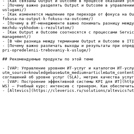
- [Как связаны Output и Outcome в процессе оказания усл
- [Почему важно разделять Output и Outcome в управлении
uslugami/)

- [Как изменяется мышление при переходе от фокуса на Ou
fokusa-na-output-k-fokusu-na-outcome/)

- [Почему в ИТ-менеджменте важно понимать разницу между
mezhdu-vykhodom-i-rezultatom/)

- [Как Output и Outcome соотносятся с процессами Servic
management/)

- [В чём разница между терминами Output и Outcome в ITI
- [Почему важно различать выходы и результаты при опред
pri-opredelenii-trebovaniy-k-usluge/)

## Рекомендуемые продукты по этой теме

- [VAP: Управление уровнем ИТ-услуг и каталогом ИТ-услу
utm_source=knowledgebase&utm_medium=article&utm_content
соглашений об уровне услуг (SLA), метрик качества услуг
- [VAP: Построение эффективной системы KPI для ИТ](http
WS) — Учебный курс: интенсив с тренером. Как обеспечить
- [Altevics](https://cleverics.ru/solutions/altevics?ut