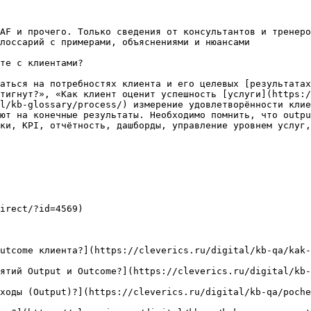
AF и прочего. Только сведения от консультантов и тренеро
лоссарий с примерами, объяснениями и нюансами

те с клиентами?

аться на потребностях клиента и его целевых [результатах
тигнут?», «Как клиент оценит успешность [услуги](https:/
l/kb-glossary/process/) измерение удовлетворённости клие
ют на конечные результаты. Необходимо помнить, что outpu
ки, KPI, отчётность, дашборды, управление уровнем услуг,
irect/?id=4569)

utcome клиента?](https://cleverics.ru/digital/kb-qa/kak-
ятий Output и Outcome?](https://cleverics.ru/digital/kb-
ходы (Output)?](https://cleverics.ru/digital/kb-qa/poch