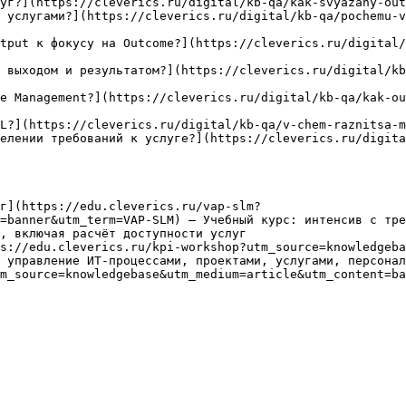
уг?](https://cleverics.ru/digital/kb-qa/kak-svyazany-out
 услугами?](https://cleverics.ru/digital/kb-qa/pochemu-
tput к фокусу на Outcome?](https://cleverics.ru/digital/
 выходом и результатом?](https://cleverics.ru/digital/kb
e Management?](https://cleverics.ru/digital/kb-qa/kak-ou
L?](https://cleverics.ru/digital/kb-qa/v-chem-raznitsa-m
елении требований к услуге?](https://cleverics.ru/digita
г](https://edu.cleverics.ru/vap-slm?
=banner&utm_term=VAP-SLM) — Учебный курс: интенсив с тре
, включая расчёт доступности услуг

s://edu.cleverics.ru/kpi-workshop?utm_source=knowledgeba
 управление ИТ-процессами, проектами, услугами, персонал
m_source=knowledgebase&utm_medium=article&utm_content=ba