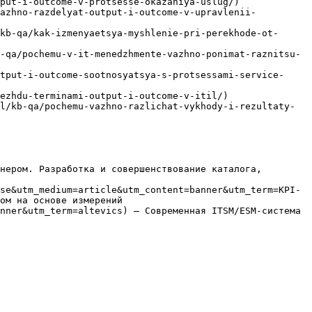
put-i-outcome-v-protsesse-okazaniya-uslug/)

vazhno-razdelyat-output-i-outcome-v-upravlenii-
kb-qa/kak-izmenyaetsya-myshlenie-pri-perekhode-ot-
-qa/pochemu-v-it-menedzhmente-vazhno-ponimat-raznitsu-
tput-i-outcome-sootnosyatsya-s-protsessami-service-
ezhdu-terminami-output-i-outcome-v-itil/)

l/kb-qa/pochemu-vazhno-razlichat-vykhody-i-rezultaty-
нером. Разработка и совершенствование каталога, 
se&utm_medium=article&utm_content=banner&utm_term=KPI-
ом на основе измерений

nner&utm_term=altevics) — Современная ITSM/ESM-система