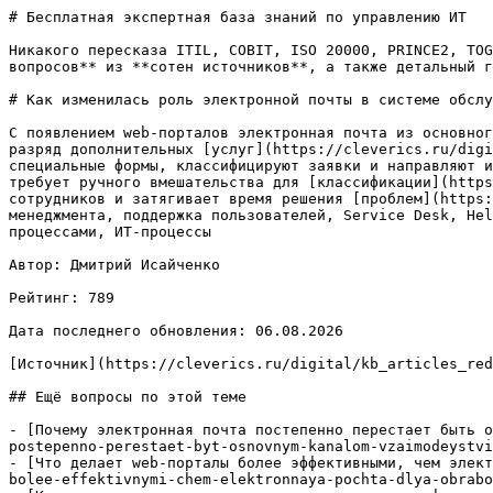
# Бесплатная экспертная база знаний по управлению ИТ

Никакого пересказа ITIL, COBIT, ISO 20000, PRINCE2, TOG
вопросов** из **сотен источников**, а также детальный г
# Как изменилась роль электронной почты в системе обслу
С появлением web-порталов электронная почта из основног
разряд дополнительных [услуг](https://cleverics.ru/digi
специальные формы, классифицируют заявки и направляют и
требует ручного вмешательства для [классификации](https
сотрудников и затягивает время решения [проблем](https:
менеджмента, поддержка пользователей, Service Desk, Hel
процессами, ИТ-процессы

Автор: Дмитрий Исайченко

Рейтинг: 789

Дата последнего обновления: 06.08.2026

[Источник](https://cleverics.ru/digital/kb_articles_red
## Ещё вопросы по этой теме

- [Почему электронная почта постепенно перестает быть о
postepenno-perestaet-byt-osnovnym-kanalom-vzaimodeystvi
- [Что делает web-порталы более эффективными, чем элект
bolee-effektivnymi-chem-elektronnaya-pochta-dlya-obrabo