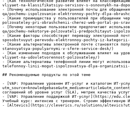
- [Как технологическое развитие влияет на классификацию
vliyaet-na-klassifikatsiyu-servisov-s-osnovnykh-na-dopo
- [Почему использование электронной почты для обращения
qa/pochemu-ispolzovanie-elektronnoy-pochty-dlya-obrashc
- [Какие преимущества у пользователей при обращении чер
polzovateley-pri-obrashchenii-cherez-web-portal-po-srav
- [Почему некоторые пользователи предпочитают использов
qa/pochemu-nekotorye-polzovateli-predpochitayut-ispolzo
- [Какие факторы способствуют переводу электронной почт
sposobstvuyut-perevodu-elektronnoy-pochty-iz-kategorii-
- [Какие альтернативы электронной почте становятся попу
stanovyatsya-populyarnymi-v-sfere-service-desk/)

- [Как изменение подходов к обслуживанию влияет на удов
vliyaet-na-udovletvorennost-polzovateley/)

- [Какие альтернативы телефонной линии могут использова
telefonnoy-linii-mogut-ispolzovatsya-dlya-organizatsii-
## Рекомендуемые продукты по этой теме

- [VAP: Управление уровнем ИТ-услуг и каталогом ИТ-услу
utm_source=knowledgebase&utm_medium=article&utm_content
соглашений об уровне услуг (SLA), метрик качества услуг
- [VAP: Управление поддержкой ИТ-услуг](https://edu.cle
Учебный курс: интенсив с тренером. Строим эффективную И
- [Altevics](https://cleverics.ru/solutions/altevics?ut