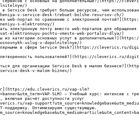
 сервисов с основных на дополнительные?](https://cleveri
lnitelnye/)

 в Service Desk требует больше ресурсов, чем использован
heniya-v-service-desk-trebuet-bolshe-resursov-ch/)

ез web-портал по сравнению с электронной почтой?](https:
neniyu-s-elektronnoy/)

ать электронную почту вместо web-порталов для обращения 
vat-elektronnuyu-pochtu-vmesto-web-portalov-dlya/)

ы из категории основных услуг в дополнительные?](https:/
osnovnykh-uslug-v-dopolnitelnye/)

лярными в сфере Service Desk?](https://cleverics.ru/digi
летворенность пользователей?](https://cleverics.ru/digit
ться для организации Service Desk в малом бизнесе?](http
service-desk-v-malom-biznes/)

г](https://edu.cleverics.ru/vap-slm?
=banner&utm_term=VAP-SLM) — Учебный курс: интенсив с тре
, включая расчёт доступности услуг

verics.ru/vap-support?utm_source=knowledgebase&utm_mediu
Т-поддержку. Оптимизируем существующую.

m_source=knowledgebase&utm_medium=article&utm_content=ba