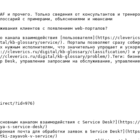
AF и прочего. Только сведения от консультантов и тренеро
лоссарий с примерами, объяснениями и нюансами

живания клиентов с появлением web-порталов?

о канала взаимодействия [пользователя](https://cleverics
tal/kb-glossary/service/). Порталы позволяют сразу собир
х нужным исполнителям, что значительно упрощает и ускоря
://cleverics.ru/digital/kb-glossary/classification/) и у
//cleverics.ru/digital/kb-glossary/problem/).Теги: бизне
p Desk, управление запросами на обслуживание, управление
irect/?id=976)

сновным каналом взаимодействия с Service Desk?](https://
ya-s-service-desk/)

ронная почта для обработки заявок в Service Desk?](https
tki-zayavok-v-service/)
