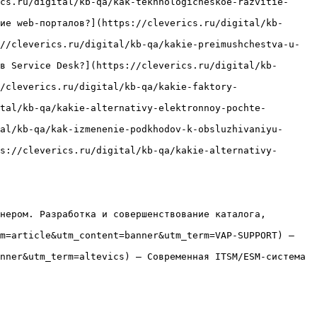
cs.ru/digital/kb-qa/kak-tekhnologicheskoe-razvitie-
ие web-порталов?](https://cleverics.ru/digital/kb-
//cleverics.ru/digital/kb-qa/kakie-preimushchestva-u-
в Service Desk?](https://cleverics.ru/digital/kb-
/cleverics.ru/digital/kb-qa/kakie-faktory-
tal/kb-qa/kakie-alternativy-elektronnoy-pochte-
al/kb-qa/kak-izmenenie-podkhodov-k-obsluzhivaniyu-
s://cleverics.ru/digital/kb-qa/kakie-alternativy-
нером. Разработка и совершенствование каталога, 
m=article&utm_content=banner&utm_term=VAP-SUPPORT) — 
nner&utm_term=altevics) — Современная ITSM/ESM-система