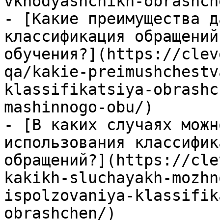
vkhodyashchikh-obrashch
- [Какие преимущества д
классификация обращений
обучения?](https://clev
qa/kakie-preimushchestv
klassifikatsiya-obrashc
mashinnogo-obu/)

- [В каких случаях можн
использования классифик
обращений?](https://cle
kakikh-sluchayakh-mozhn
ispolzovaniya-klassifik
obrashchen/)
