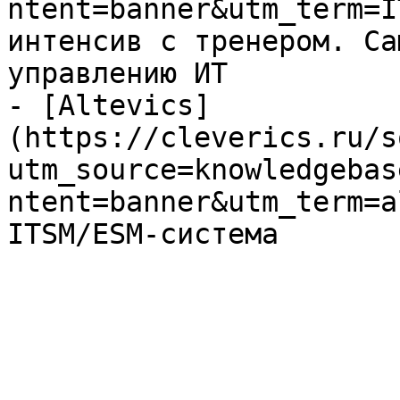
ntent=banner&utm_term=I
интенсив с тренером. Са
управлению ИТ

- [Altevics]
(https://cleverics.ru/s
utm_source=knowledgebas
ntent=banner&utm_term=a
ITSM/ESM-система