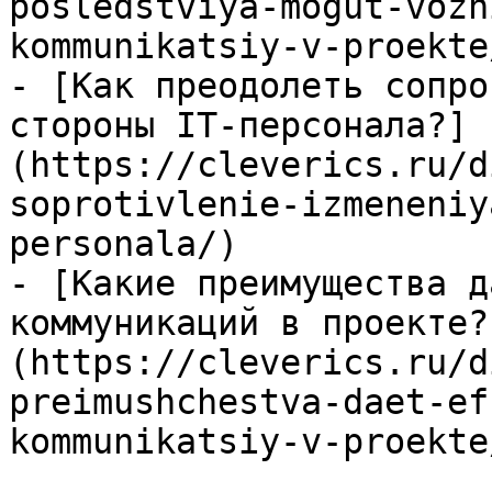
posledstviya-mogut-vozn
kommunikatsiy-v-proekte/
- [Как преодолеть сопро
стороны IT-персонала?]
(https://cleverics.ru/d
soprotivlenie-izmeneniy
personala/)

- [Какие преимущества д
коммуникаций в проекте?
(https://cleverics.ru/d
preimushchestva-daet-ef
kommunikatsiy-v-proekte/