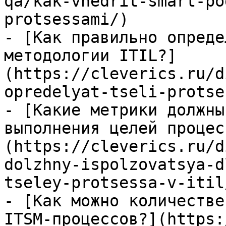
qa/kak-vnedrit-smart-po
protsessami/)

- [Как правильно опреде
методологии ITIL?]
(https://cleverics.ru/d
opredelyat-tseli-protse
- [Какие метрики должны
выполнения целей процес
(https://cleverics.ru/d
dolzhny-ispolzovatsya-d
tseley-protsessa-v-itil/
- [Как можно количестве
ITSM-процессов?](https: