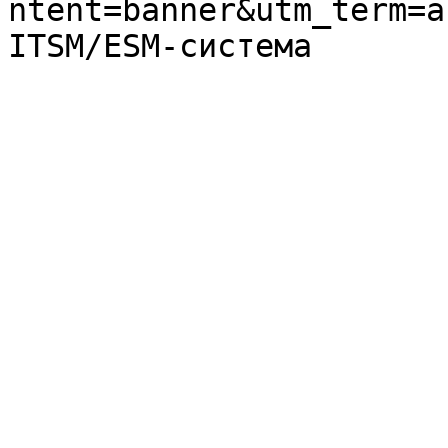
ntent=banner&utm_term=a
ITSM/ESM-система