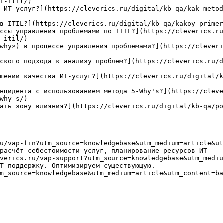
i-itil/)

 ИТ-услуг?](https://cleverics.ru/digital/kb-qa/kak-metod
в ITIL?](https://cleverics.ru/digital/kb-qa/kakoy-primer
ссы управления проблемами по ITIL?](https://cleverics.ru
-itil/)

why») в процессе управления проблемами?](https://cleveri
ского подхода к анализу проблем?](https://cleverics.ru/
шении качества ИТ-услуг?](https://cleverics.ru/digital/k
нцидента с использованием метода 5-Why's?](https://cleve
why-s/)

ать зону влияния?](https://cleverics.ru/digital/kb-qa/po
u/vap-fin?utm_source=knowledgebase&utm_medium=article&ut
расчёт себестоимости услуг, планирование ресурсов ИТ

verics.ru/vap-support?utm_source=knowledgebase&utm_mediu
Т-поддержку. Оптимизируем существующую.

m_source=knowledgebase&utm_medium=article&utm_content=ba