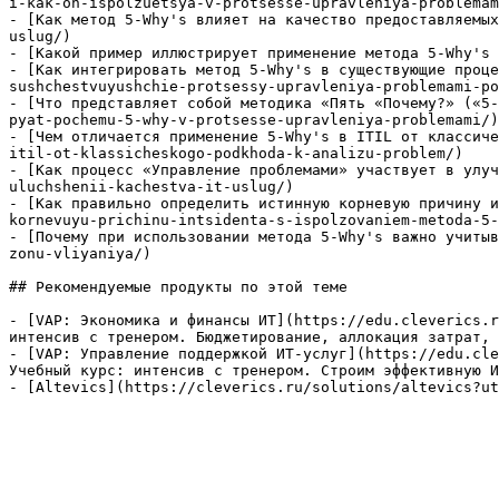
i-kak-on-ispolzuetsya-v-protsesse-upravleniya-problemam
- [Как метод 5-Why's влияет на качество предоставляемых
uslug/)

- [Какой пример иллюстрирует применение метода 5-Why's 
- [Как интегрировать метод 5-Why's в существующие проце
sushchestvuyushchie-protsessy-upravleniya-problemami-po
- [Что представляет собой методика «Пять «Почему?» («5-
pyat-pochemu-5-why-v-protsesse-upravleniya-problemami/)

- [Чем отличается применение 5-Why's в ITIL от классиче
itil-ot-klassicheskogo-podkhoda-k-analizu-problem/)

- [Как процесс «Управление проблемами» участвует в улуч
uluchshenii-kachestva-it-uslug/)

- [Как правильно определить истинную корневую причину и
kornevuyu-prichinu-intsidenta-s-ispolzovaniem-metoda-5-
- [Почему при использовании метода 5-Why's важно учитыв
zonu-vliyaniya/)

## Рекомендуемые продукты по этой теме

- [VAP: Экономика и финансы ИТ](https://edu.cleverics.r
интенсив с тренером. Бюджетирование, аллокация затрат, 
- [VAP: Управление поддержкой ИТ-услуг](https://edu.cle
Учебный курс: интенсив с тренером. Строим эффективную И
- [Altevics](https://cleverics.ru/solutions/altevics?ut