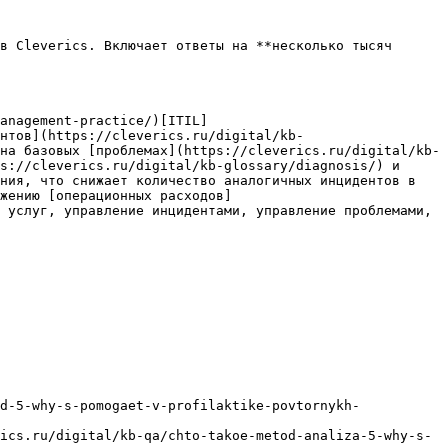
в Cleverics. Включает ответы на **несколько тысяч 
anagement-practice/)[ITIL]
нтов](https://cleverics.ru/digital/kb-
на базовых [проблемах](https://cleverics.ru/digital/kb-
s://cleverics.ru/digital/kb-glossary/diagnosis/) и 
ния, что снижает количество аналогичных инцидентов в 
жению [операционных расходов]
 услуг, управление инцидентами, управление проблемами, 
d-5-why-s-pomogaet-v-profilaktike-povtornykh-
ics.ru/digital/kb-qa/chto-takoe-metod-analiza-5-why-s-