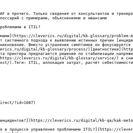
AF и прочего. Только сведения от консультантов и тренеро
лоссарий с примерами, объяснениями и нюансами

роблемами в ITIL?

мами](https://cleverics.ru/digital/kb-glossary/problem-m
т системного подхода к выявлению истинных причин [инциде
никновение. Вместо устранения симптомов он фокусируется 
erics.ru/digital/kb-glossary/process/)[диагностики](http
та принтера предлагается решение по стабилизации напряже
https://cleverics.ru/digital/kb-glossary/service/) и сни
ost/).Теги: ITIL, аллокация затрат, расчёт себестоимости
irect/?id=1087)

инцидентов?](https://cleverics.ru/digital/kb-qa/kak-meto
я в процессе управления проблемами ITIL?](https://clever