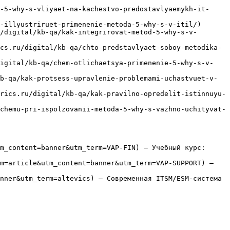
-5-why-s-vliyaet-na-kachestvo-predostavlyaemykh-it-
-illyustriruet-primenenie-metoda-5-why-s-v-itil/)

/digital/kb-qa/kak-integrirovat-metod-5-why-s-v-
cs.ru/digital/kb-qa/chto-predstavlyaet-soboy-metodika-
digital/kb-qa/chem-otlichaetsya-primenenie-5-why-s-v-
b-qa/kak-protsess-upravlenie-problemami-uchastvuet-v-
rics.ru/digital/kb-qa/kak-pravilno-opredelit-istinnuyu-
chemu-pri-ispolzovanii-metoda-5-why-s-vazhno-uchityvat-
m_content=banner&utm_term=VAP-FIN) — Учебный курс: 
m=article&utm_content=banner&utm_term=VAP-SUPPORT) — 
nner&utm_term=altevics) — Современная ITSM/ESM-система