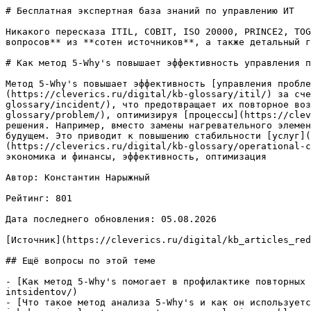
# Бесплатная экспертная база знаний по управлению ИТ

Никакого пересказа ITIL, COBIT, ISO 20000, PRINCE2, TOG
вопросов** из **сотен источников**, а также детальный г
# Как метод 5-Why's повышает эффективность управления п
Метод 5-Why's повышает эффективность [управления пробле
(https://cleverics.ru/digital/kb-glossary/itil/) за сче
glossary/incident/), что предотвращает их повторное воз
glossary/problem/), оптимизируя [процессы](https://clev
решения. Например, вместо замены нагревательного элемен
будущем. Это приводит к повышению стабильности [услуг](
(https://cleverics.ru/digital/kb-glossary/operational-c
экономика и финансы, эффективность, оптимизация

Автор: Константин Нарыжный

Рейтинг: 801

Дата последнего обновления: 05.08.2026

[Источник](https://cleverics.ru/digital/kb_articles_red
## Ещё вопросы по этой теме

- [Как метод 5-Why's помогает в профилактике повторных 
intsidentov/)

- [Что такое метод анализа 5-Why's и как он используетс